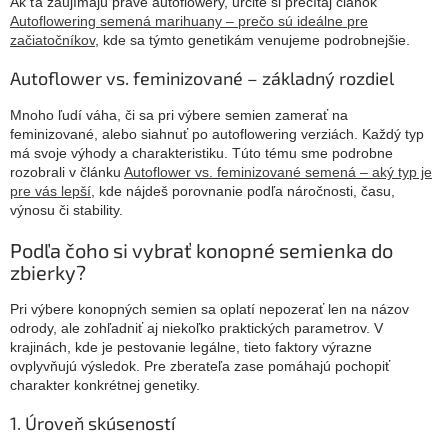
Ak ťa zaujímajú práve autoflowery, určite si prečítaj článok
Autoflowering semená marihuany – prečo sú ideálne pre
začiatočníkov
, kde sa týmto genetikám venujeme podrobnejšie.
Autoflower vs. feminizované – základný rozdiel
Mnoho ľudí váha, či sa pri výbere semien zamerať na
feminizované, alebo siahnuť po autoflowering verziách. Každý typ
má svoje výhody a charakteristiku. Túto tému sme podrobne
rozobrali v článku
Autoflower vs. feminizované semená – aký typ je
pre vás lepší
, kde nájdeš porovnanie podľa náročnosti, času,
výnosu či stability.
Podľa čoho si vybrať konopné semienka do
zbierky?
Pri výbere konopných semien sa oplatí nepozerať len na názov
odrody, ale zohľadniť aj niekoľko praktických parametrov. V
krajinách, kde je pestovanie legálne, tieto faktory výrazne
ovplyvňujú výsledok. Pre zberateľa zase pomáhajú pochopiť
charakter konkrétnej genetiky.
1. Úroveň skúseností