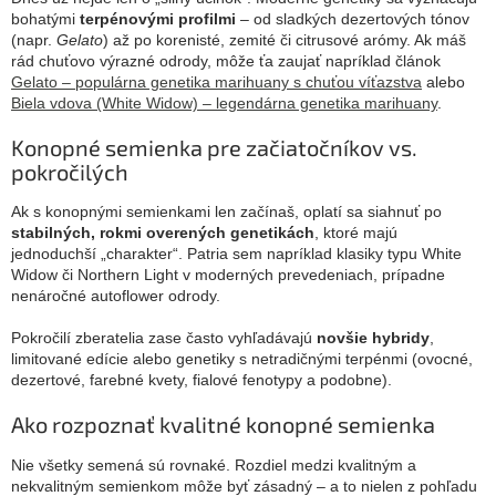
bohatými
terpénovými profilmi
– od sladkých dezertových tónov
(napr.
Gelato
) až po korenisté, zemité či citrusové arómy. Ak máš
rád chuťovo výrazné odrody, môže ťa zaujať napríklad článok
Gelato – populárna genetika marihuany s chuťou víťazstva
alebo
Biela vdova (White Widow) – legendárna genetika marihuany
.
Konopné semienka pre začiatočníkov vs.
pokročilých
Ak s konopnými semienkami len začínaš, oplatí sa siahnuť po
stabilných, rokmi overených genetikách
, ktoré majú
jednoduchší „charakter“. Patria sem napríklad klasiky typu White
Widow či Northern Light v moderných prevedeniach, prípadne
nenáročné autoflower odrody.
Pokročilí zberatelia zase často vyhľadávajú
novšie hybridy
,
limitované edície alebo genetiky s netradičnými terpénmi (ovocné,
dezertové, farebné kvety, fialové fenotypy a podobne).
Ako rozpoznať kvalitné konopné semienka
Nie všetky semená sú rovnaké. Rozdiel medzi kvalitným a
nekvalitným semienkom môže byť zásadný – a to nielen z pohľadu