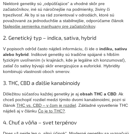
Niektoré genetiky sú „odpúšťajúce“ a vhodné skôr pre
začiatočníkov, iné sú náročnejšie na podmienky, živiny či
trpezlivosť. Ak by si sa rád zorientoval v odrodách, ktoré sú
považované za jednoduchšie a stabilnejšie, odporúčame článok
Najlepšie semienka marihuany pre začiatočníkov
.
2. Genetický typ – indica, sativa, hybrid
V popisoch odrôd často nájdeš informáciu, či ide o
indiku, sativu
alebo hybrid
. Indikové genetiky sú tradične spájané s hlbším
fyzickým uvoľnením (v krajinách, kde je legálne ich konzumovať),
zatiaľ čo sativy bývajú skôr energizujúce a euforické. Hybridity
kombinujú vlastnosti oboch smerov.
3. THC, CBD a ďalšie kanabinoidy
Dôležitou súčasťou každej genetiky je aj
obsah THC a CBD
. Ak
chceš pochopiť rozdiel medzi týmito dvomi kanabinoidmi, pozri si
článok
THC vs. CBD – v čom je rozdiel
. Základné vysvetlenie THC
nájdeš aj v článku
Čo je to THC?
.
4. Chuť a vôňa – svet terpénov
Dnes už nejde len o „silný účinok“. Moderné genetiky sa vyznačujú