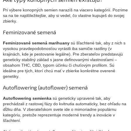
Pri výbere konopných semien narazíš na viacero kategórií. Pozrime
sa na tie najdôležitejšie, aby si vedel, čo vlastne kupuješ do svojej
zbierky.
Feminizované semená
Feminizované semená marihuany
sú šľachtené tak, aby z nich s
vysokou pravdepodobnosťou vyrástli iba samičie rastliny (v
krajinách, kde je pestovanie legálne). Pre zberateľov predstavujú
geneticky stabilný základ s jasne definovanými vlastnosťami –
obsahom THC, CBD, typom účinku či chuťovým profilom. Sú
ideálne pre tých, ktorí chcú mať v zbierke konkrétne overené
genetiky.
Autoflowering (autoflower) semená
Autoflowering semienka
sú geneticky upravené tak, aby
prechádzali z rastovej fázy do kvitnutia automaticky, bez ohľadu na
dĺžku dňa. V zberateľskom svete ide o mimoriadne populárnu
kategóriu, pretože reprezentuje moderné trendy a inovácie v
šľachtení.