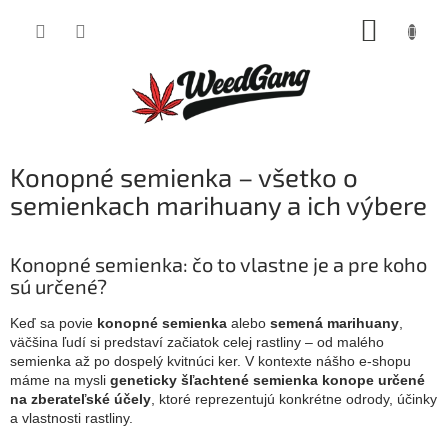
Prejsť
NÁKUP
na
obsah
KOŠÍK
Konopné semienka – všetko o
semienkach marihuany a ich výbere
Konopné semienka: čo to vlastne je a pre koho
sú určené?
Keď sa povie
konopné semienka
alebo
semená marihuany
,
väčšina ľudí si predstaví začiatok celej rastliny – od malého
semienka až po dospelý kvitnúci ker. V kontexte nášho e-shopu
máme na mysli
geneticky šľachtené semienka konope určené
na zberateľské účely
, ktoré reprezentujú konkrétne odrody, účinky
a vlastnosti rastliny.