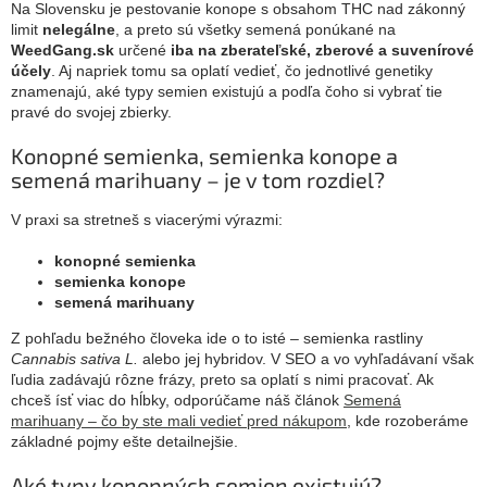
Na Slovensku je pestovanie konope s obsahom THC nad zákonný
limit
nelegálne
, a preto sú všetky semená ponúkané na
WeedGang.sk
určené
iba na zberateľské, zberové a suvenírové
účely
. Aj napriek tomu sa oplatí vedieť, čo jednotlivé genetiky
znamenajú, aké typy semien existujú a podľa čoho si vybrať tie
pravé do svojej zbierky.
Konopné semienka, semienka konope a
semená marihuany – je v tom rozdiel?
V praxi sa stretneš s viacerými výrazmi:
konopné semienka
semienka konope
semená marihuany
Z pohľadu bežného človeka ide o to isté – semienka rastliny
Cannabis sativa L.
alebo jej hybridov. V SEO a vo vyhľadávaní však
ľudia zadávajú rôzne frázy, preto sa oplatí s nimi pracovať. Ak
chceš ísť viac do hĺbky, odporúčame náš článok
Semená
marihuany – čo by ste mali vedieť pred nákupom
, kde rozoberáme
základné pojmy ešte detailnejšie.
Aké typy konopných semien existujú?