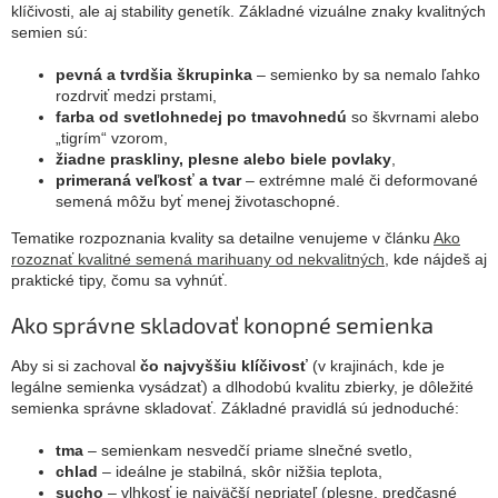
klíčivosti, ale aj stability genetík. Základné vizuálne znaky kvalitných
semien sú:
pevná a tvrdšia škrupinka
– semienko by sa nemalo ľahko
rozdrviť medzi prstami,
farba od svetlohnedej po tmavohnedú
so škvrnami alebo
„tigrím“ vzorom,
žiadne praskliny, plesne alebo biele povlaky
,
primeraná veľkosť a tvar
– extrémne malé či deformované
semená môžu byť menej životaschopné.
Tematike rozpoznania kvality sa detailne venujeme v článku
Ako
rozoznať kvalitné semená marihuany od nekvalitných
, kde nájdeš aj
praktické tipy, čomu sa vyhnúť.
Ako správne skladovať konopné semienka
Aby si si zachoval
čo najvyššiu klíčivosť
(v krajinách, kde je
legálne semienka vysádzať) a dlhodobú kvalitu zbierky, je dôležité
semienka správne skladovať. Základné pravidlá sú jednoduché:
tma
– semienkam nesvedčí priame slnečné svetlo,
chlad
– ideálne je stabilná, skôr nižšia teplota,
sucho
– vlhkosť je najväčší nepriateľ (plesne, predčasné