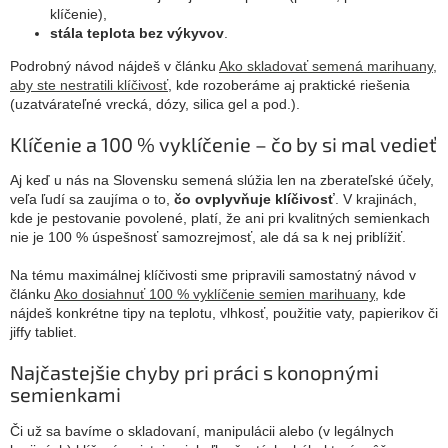
klíčenie),
stála teplota bez výkyvov
.
Podrobný návod nájdeš v článku
Ako skladovať semená marihuany,
aby ste nestratili klíčivosť
, kde rozoberáme aj praktické riešenia
(uzatvárateľné vrecká, dózy, silica gel a pod.).
Klíčenie a 100 % vyklíčenie – čo by si mal vedieť
Aj keď u nás na Slovensku semená slúžia len na zberateľské účely,
veľa ľudí sa zaujíma o to,
čo ovplyvňuje klíčivosť
. V krajinách,
kde je pestovanie povolené, platí, že ani pri kvalitných semienkach
nie je 100 % úspešnosť samozrejmosť, ale dá sa k nej priblížiť.
Na tému maximálnej klíčivosti sme pripravili samostatný návod v
článku
Ako dosiahnuť 100 % vyklíčenie semien marihuany
, kde
nájdeš konkrétne tipy na teplotu, vlhkosť, použitie vaty, papierikov či
jiffy tabliet.
Najčastejšie chyby pri práci s konopnými
semienkami
Či už sa bavíme o skladovaní, manipulácii alebo (v legálnych