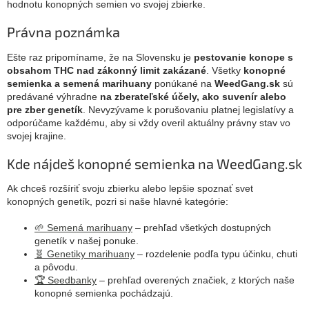
hodnotu konopných semien vo svojej zbierke.
Právna poznámka
Ešte raz pripomíname, že na Slovensku je
pestovanie konope s
obsahom THC nad zákonný limit zakázané
. Všetky
konopné
semienka a semená marihuany
ponúkané na
WeedGang.sk
sú
predávané výhradne
na zberateľské účely, ako suvenír alebo
pre zber genetík
. Nevyzývame k porušovaniu platnej legislatívy a
odporúčame každému, aby si vždy overil aktuálny právny stav vo
svojej krajine.
Kde nájdeš konopné semienka na WeedGang.sk
Ak chceš rozšíriť svoju zbierku alebo lepšie spoznať svet
konopných genetík, pozri si naše hlavné kategórie:
🌱 Semená marihuany
– prehľad všetkých dostupných
genetík v našej ponuke.
🧬 Genetiky marihuany
– rozdelenie podľa typu účinku, chuti
a pôvodu.
🏆 Seedbanky
– prehľad overených značiek, z ktorých naše
konopné semienka pochádzajú.