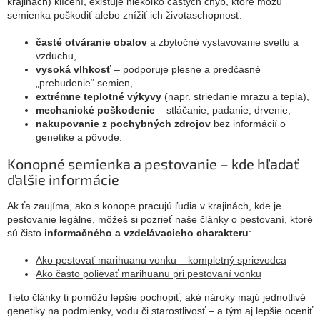
krajinách) klíčení, existuje niekoľko častých chýb, ktoré môžu
semienka poškodiť alebo znížiť ich životaschopnosť:
časté otváranie obalov
a zbytočné vystavovanie svetlu a
vzduchu,
vysoká vlhkosť
– podporuje plesne a predčasné
„prebudenie“ semien,
extrémne teplotné výkyvy
(napr. striedanie mrazu a tepla),
mechanické poškodenie
– stláčanie, padanie, drvenie,
nakupovanie z pochybných zdrojov
bez informácií o
genetike a pôvode.
Konopné semienka a pestovanie – kde hľadať
ďalšie informácie
Ak ťa zaujíma, ako s konope pracujú ľudia v krajinách, kde je
pestovanie legálne, môžeš si pozrieť naše články o pestovaní, ktoré
sú čisto
informačného a vzdelávacieho charakteru
:
Ako pestovať marihuanu vonku – kompletný sprievodca
Ako často polievať marihuanu pri pestovaní vonku
Tieto články ti pomôžu lepšie pochopiť, aké nároky majú jednotlivé
genetiky na podmienky, vodu či starostlivosť – a tým aj lepšie oceniť