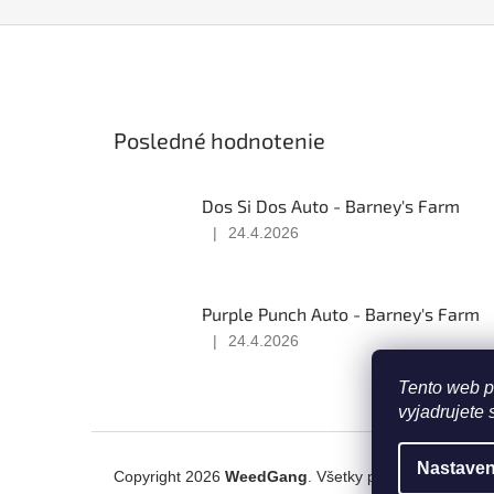
d
r
o
Posledné hodnotenie
Dos Si Dos Auto - Barney's Farm
|
24.4.2026
Hodnotenie
produktu
je
5
Purple Punch Auto - Barney's Farm
z
|
24.4.2026
5
Hodnotenie
hviezdičiek.
produktu
Tento web p
je
vyjadrujete 
5
z
Z
5
á
Nastaven
hviezdičiek.
Copyright 2026
WeedGang
. Všetky práva vyhradené.
p