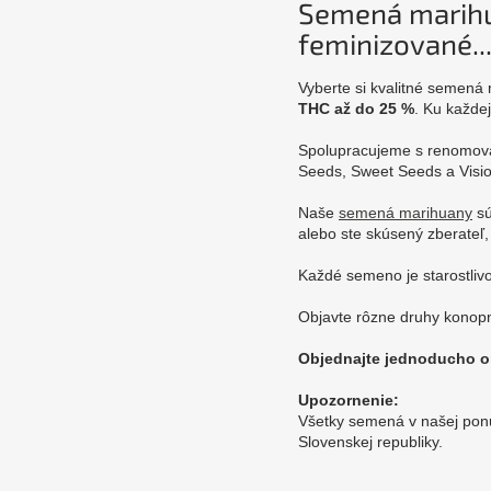
e
Semená marihu
r
feminizované..
a
Vyberte si kvalitné semen
f
THC až do 25 %
. Ku každe
e
Spolupracujeme s renomova
m
Seeds, Sweet Seeds a Visi
i
n
Naše
semená marihuany
sú
alebo ste skúsený zberateľ,
i
z
Každé semeno je starostlivo
o
Objavte rôzne druhy konopn
v
Objednajte jednoducho on
a
n
Upozornenie:
Všetky semená v našej ponuk
é
Slovenskej republiky.
o