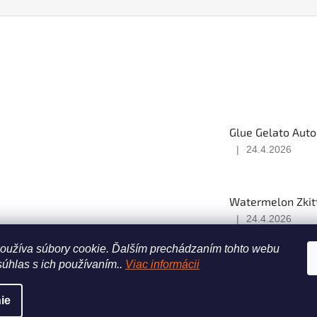
Glue Gelato Auto
|
24.4.2026
Hodnotenie
produktu
je
5
Watermelon Zkitt
z
|
24.4.2026
5
Hodnotenie
hviezdičiek.
produktu
oužíva súbory cookie.
Ďalším prechádzaním tohto webu
je
súhlas s ich používaním..
Viac informácii
5
z
5
ie
hviezdičiek.
Upraviť nastavenie cookies