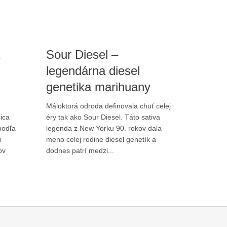
Sour Diesel –
legendárna diesel
genetika marihuany
Máloktorá odroda definovala chuť celej
ica
éry tak ako Sour Diesel. Táto sativa
podľa
legenda z New Yorku 90. rokov dala
i
meno celej rodine diesel genetík a
ov
dodnes patrí medzi...