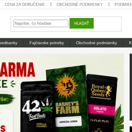
CENA ZA DORUČENIE
OBCHODNÉ PODMIENKY
PODMIE
HĽADAŤ
eedbanky
Fajčiarske potreby
Obchodné podmienky
K