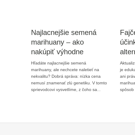
o
v
e
n
Najlacnejšie semená
Fajč
s
marihuany – ako
účink
k
nakúpiť výhodne
alter
u
–
Hľadáte najlacnejšie semená
Aktuali
a
marihuany, ale nechcete naletieť na
je eduk
u
nekvalitu? Dobrá správa: nízka cena
ani prá
nemusí znamenať zlú genetiku. V tomto
marihuan
t
sprievodcovi vysvetlíme, z čoho sa...
spôsob 
o
f
l
o
w