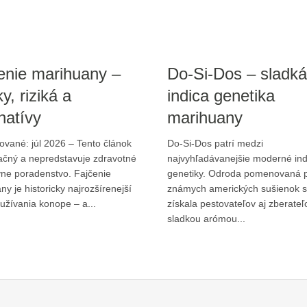
enie marihuany –
Do-Si-Dos – sladká
y, riziká a
indica genetika
natívy
marihuany
zované: júl 2026 – Tento článok
Do-Si-Dos patrí medzi
ačný a nepredstavuje zdravotné
najvyhľadávanejšie moderné ind
vne poradenstvo. Fajčenie
genetiky. Odroda pomenovaná 
y je historicky najrozšírenejší
známych amerických sušienok s
užívania konope – a...
získala pestovateľov aj zberateľ
sladkou arómou...