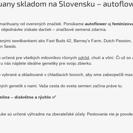
any skladom na Slovensku – autoflow
.
á marihuany od overených značiek. Ponúkame
autoflower
aj
feminizov
j objednávke získate darček – značkové semená zdarma.
nými seedbankami ako Fast Buds 42, Barney's Farm, Dutch Passion,
on Seeds.
 určené pre všetkých milovníkov rôznych
odrôd
, chutí a vôní. Či už so
 u nás nájdete ideálne genetiky pre svoju zbierku.
 vybrané a skladované v chladiacich boxoch, aby sme zabezpečili maxi
ých genetík s nami. Vaša cesta do sveta semien začína práve tu.
line – diskrétne a rýchlo ✅
e sú určené výhradne na zberateľské účely. Pestovanie nie je povolené