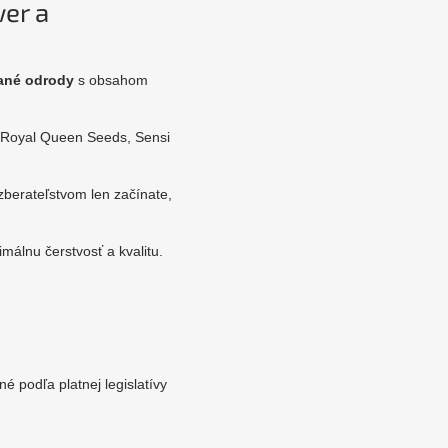
er a
ané odrody
s obsahom
 Royal Queen Seeds, Sensi
 zberateľstvom len začínate,
málnu čerstvosť a kvalitu.
 podľa platnej legislatívy