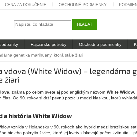
CENA ZA DORUČENIE
OBCHODNÉ PODMIENKY
PODMIE
HĽADAŤ
eedbanky
Fajčiarske potreby
Obchodné podmienky
K
dárna genetika marihuany, ktorá stále žiari
a vdova (White Widow) – legendárna g
e žiari
vdova
, známa po celom svete aj pod anglickým názvom
White Widow
,
 čias. Od 90. rokov si drží pevnú pozíciu medzi klasikou, ktorú vyhľadá
d a história White Widow
idow vznikla v Holandsku v 90. rokoch ako hybrid medzi brazilskou sat
ho bieleho pokrytia živice, ktoré jej kvety získavajú počas kvitnutia –