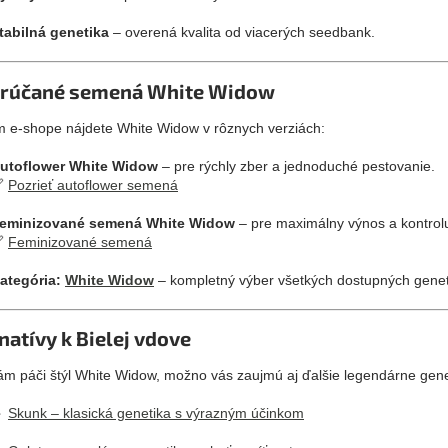
tabilná genetika
– overená kvalita od viacerých seedbank.
rúčané semená White Widow
 e-shope nájdete White Widow v rôznych verziách:
utoflower White Widow
– pre rýchly zber a jednoduché pestovanie.

Pozrieť autoflower semená
eminizované semená White Widow
– pre maximálny výnos a kontrolu

Feminizované semená
ategória:
White Widow
– kompletný výber všetkých dostupných genet
natívy k Bielej vdove
ám páči štýl White Widow, možno vás zaujmú aj ďalšie legendárne gene

Skunk – klasická genetika s výrazným účinkom