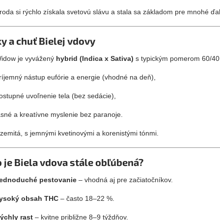
roda si rýchlo získala svetovú slávu a stala sa základom pre mnohé ďal
y a chuť Bielej vdovy
idow je vyvážený
hybrid (Indica x Sativa)
s typickým pomerom 60/40 v
ríjemný nástup eufórie a energie (vhodné na deň),
ostupné uvoľnenie tela (bez sedácie),
asné a kreatívne myslenie bez paranoje.
 zemitá, s jemnými kvetinovými a korenistými tónmi.
 je Biela vdova stále obľúbená?
ednoduché pestovanie
– vhodná aj pre začiatočníkov.
ysoký obsah THC
– často 18–22 %.
ýchly rast
– kvitne približne 8–9 týždňov.