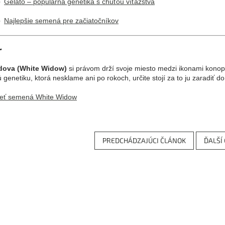

Gelato – populárna genetika s chuťou víťazstva

Najlepšie semená pre začiatočníkov
r
vdova (White Widow)
si právom drží svoje miesto medzi ikonami konop
genetiku, ktorá nesklame ani po rokoch, určite stojí za to ju zaradiť do
ieť semená White Widow
PREDCHÁDZAJÚCI ČLÁNOK
ĎALŠÍ