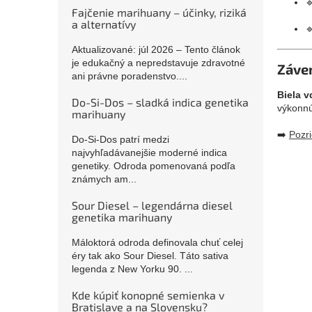

Fajčenie marihuany – účinky, riziká
a alternatívy

Aktualizované: júl 2026 – Tento článok
je edukačný a nepredstavuje zdravotné
Záve
ani právne poradenstvo....
Biela 
Do-Si-Dos – sladká indica genetika
výkonnú 
marihuany
➡️
Pozr
Do-Si-Dos patrí medzi
najvyhľadávanejšie moderné indica
genetiky. Odroda pomenovaná podľa
známych am...
Sour Diesel – legendárna diesel
genetika marihuany
Máloktorá odroda definovala chuť celej
éry tak ako Sour Diesel. Táto sativa
legenda z New Yorku 90. ...
Kde kúpiť konopné semienka v
Bratislave a na Slovensku?