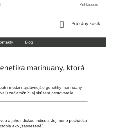
NKY OCHRANY OSOBNÝCH ÚDAJOV
Prihlásenie
NÁKUPNÝ
Prázdny košík
KOŠÍK
ontakty
Blog
enetika marihuany, ktorá
 patrí medzi najslávnejšie genetiky marihuany
vajú začiatočníci aj skúsení pestovatelia.
ivou a juhoindickou indicou. Jej meno pochádza
 pôsobia ako „zasnežené“.