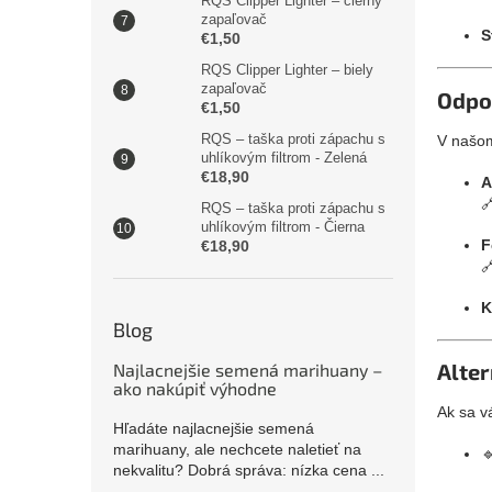
RQS Clipper Lighter – čierny
zapaľovač
S
€1,50
RQS Clipper Lighter – biely
zapaľovač
Odpo
€1,50
RQS – taška proti zápachu s
V našom
uhlíkovým filtrom - Zelená
€18,90
A

RQS – taška proti zápachu s
uhlíkovým filtrom - Čierna
F
€18,90

K
Blog
Alter
Najlacnejšie semená marihuany –
ako nakúpiť výhodne
Ak sa v
Hľadáte najlacnejšie semená
marihuany, ale nechcete naletieť na

nekvalitu? Dobrá správa: nízka cena ...