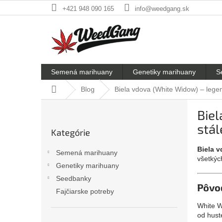
Prejsť
+421 948 090 165
info@weedgang.sk
na
obsah
Semená marihuany
Genetiky marihuany
S
Domov
Blog
Biela vdova (White Widow) – legen
B
Biel
o
Preskočiť
č
stál
Kategórie
kategórie
n
ý
Biela 
Semená marihuany
p
všetkých
Genetiky marihuany
a
Seedbanky
n
Pôvo
e
Fajčiarske potreby
l
White W
od husté