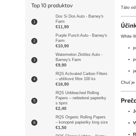
Top 10 produktov
Táto od
Dos Si Dos Auto - Barney's
Farm
Účink
€11,90
Purple Punch Auto - Barney's
White W
Farm
€10,90
p
Watermelon Zkittlez Auto -
p
Barney's Farm
€9,90
j
RQS Activated Carbon Filters
– uhlíkové filtre 100 ks
Chuť je
€16,90
RQS Unbleached Rolling
Papers – nebielené papieriky
Prečo
s tipmi
€2,40
J
RQS Organic Rolling Papers
– konopné papieriky king size
V
€1,50
R