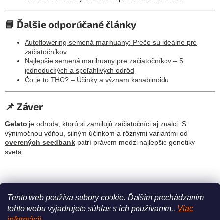
📘 Ďalšie odporúčané články
Autoflowering semená marihuany: Prečo sú ideálne pre
začiatočníkov
Najlepšie semená marihuany pre začiatočníkov – 5
jednoduchých a spoľahlivých odrôd
Čo je to THC? – Účinky a význam kanabinoidu
📌 Záver
Gelato
je odroda, ktorú si zamilujú začiatočníci aj znalci. S
výnimočnou vôňou, silným účinkom a rôznymi variantmi od
overených seedbank
patrí právom medzi najlepšie genetiky
sveta.
PREDCHÁDZAJÚCI ČLÁNOK
ĎALŠÍ ČLÁNOK
Tento web používa súbory cookie.
Ďalším prechádzaním
tohto webu vyjadrujete súhlas s ich používaním..
Viac
Z
informácii