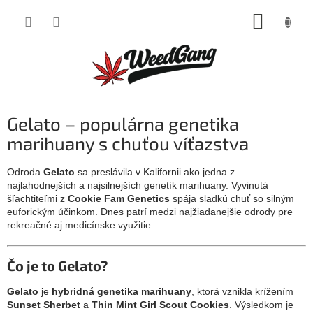
Prejsť
NÁKUP
na
obsah
KOŠÍK
Gelato – populárna genetika
marihuany s chuťou víťazstva
Odroda
Gelato
sa preslávila v Kalifornii ako jedna z
najlahodnejších a najsilnejších genetík marihuany. Vyvinutá
šľachtiteľmi z
Cookie Fam Genetics
spája sladkú chuť so silným
euforickým účinkom. Dnes patrí medzi najžiadanejšie odrody pre
rekreačné aj medicínske využitie.
Čo je to Gelato?
Gelato
je
hybridná genetika marihuany
, ktorá vznikla krížením
Sunset Sherbet
a
Thin Mint Girl Scout Cookies
. Výsledkom je