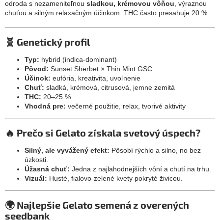
odroda s nezameniteľnou
sladkou, krémovou vôňou
, výraznou
chuťou a silným relaxačným účinkom. THC často presahuje 20 %.
🧬 Genetický profil
Typ:
hybrid (indica-dominant)
Pôvod:
Sunset Sherbet × Thin Mint GSC
Účinok:
eufória, kreativita, uvoľnenie
Chuť:
sladká, krémová, citrusová, jemne zemitá
THC:
20–25 %
Vhodná pre:
večerné použitie, relax, tvorivé aktivity
🔥 Prečo si Gelato získala svetový úspech?
Silný, ale vyvážený efekt:
Pôsobí rýchlo a silno, no bez
úzkosti.
Úžasná chuť:
Jedna z najlahodnejších vôní a chutí na trhu.
Vizuál:
Husté, fialovo-zelené kvety pokryté živicou.
🌍 Najlepšie Gelato semená z overených
seedbank