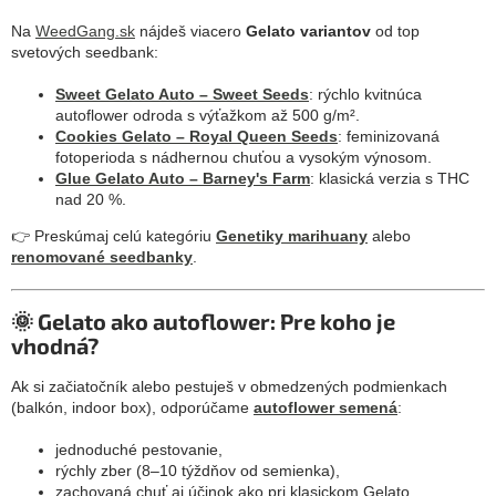
Na
WeedGang.sk
nájdeš viacero
Gelato variantov
od top
svetových seedbank:
Sweet Gelato Auto – Sweet Seeds
: rýchlo kvitnúca
autoflower odroda s výťažkom až 500 g/m².
Cookies Gelato – Royal Queen Seeds
: feminizovaná
fotoperioda s nádhernou chuťou a vysokým výnosom.
Glue Gelato Auto – Barney's Farm
: klasická verzia s THC
nad 20 %.
👉 Preskúmaj celú kategóriu
Genetiky marihuany
alebo
renomované seedbanky
.
🌞 Gelato ako autoflower: Pre koho je
vhodná?
Ak si začiatočník alebo pestuješ v obmedzených podmienkach
(balkón, indoor box), odporúčame
autoflower semená
:
jednoduché pestovanie,
rýchly zber (8–10 týždňov od semienka),
zachovaná chuť aj účinok ako pri klasickom Gelato.