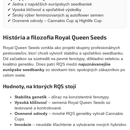
✔ Jedna z najväčších európskych seedbaniek
✔ Vysoká klíčivosť a spoľahlivé výsledky
✔ Široký výber feminizovaných aj autoflower semien
✔ Ocenené odrody – Cannabis Cup aj Highlife Cup
História a filozofia Royal Queen Seeds
Royal Queen Seeds vznikla ako projekt skupiny profesionálnych
pestovateľov, ktorí chceli vytvoriť stabilnú a spoľahlivú seedbanku.
Od začiatkov sa sústredili na pevné fenotypy, dôkladnú selekciu a
kvalitnú genetiku. Dnes patrí RQS medzi
najuznávanejšie
európske seedbanky
so stovkami tisíc spokojných zákazníkov po
celom svete.
Hodnoty, na ktorých RQS stojí
Stabilita genetík
– dôraz na konzistentné fenotypy.
Vysoká klíčivosť
– semená Royal Queen Seeds sú
testované a kontrolované.
Ocenené odrody
– mnohé RQS genetiky vyhrali Cannabis
Cups.
Inovácie
– neustále šľachtenie a vytváranie nových hybridov.