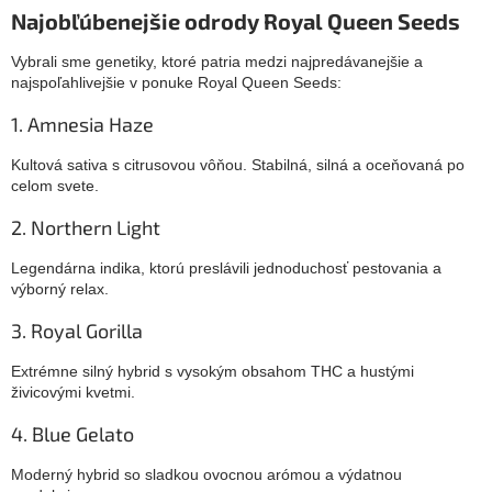
Najobľúbenejšie odrody Royal Queen Seeds
Vybrali sme genetiky, ktoré patria medzi najpredávanejšie a
najspoľahlivejšie v ponuke Royal Queen Seeds:
1. Amnesia Haze
Kultová sativa s citrusovou vôňou. Stabilná, silná a oceňovaná po
celom svete.
2. Northern Light
Legendárna indika, ktorú preslávili jednoduchosť pestovania a
výborný relax.
3. Royal Gorilla
Extrémne silný hybrid s vysokým obsahom THC a hustými
živicovými kvetmi.
4. Blue Gelato
Moderný hybrid so sladkou ovocnou arómou a výdatnou