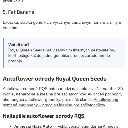
produkciou.
5. Fat Banana
Exotická, sladká genetika s výrazným banánovým tónom a silným
efektom.
Vedeli ste?
Royal Queen Seeds má vlastný tím interných pestovateľov,
ktorí testujú každú jednu genetiku pred jej zaradením do
predaja.
Autoflower odrody Royal Queen Seeds
Autoflower semená RQS patria medzi najspoľahlivejšie na trhu. Sú
rýchle, nenáročné a ideálne pre začiatočníkov. Ak chceš pochopiť,
ako fungujú autoflower genetiky, pozri náš článok:
Autoflowering
semená marihuany – prečo sú ideálne pre začiatočníkov
.
Najlepšie autoflower odrody RQS
Amnesia Haze Auto
– rýchla verzia legendárnej Amnesie.