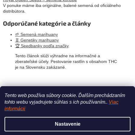
V ponuke máme iba originálne, balené semená od oficiálneho
distribútora.
Odporúčané kategórie a články
🌱 Semená marihuany
🧬 Genetiky marihuany
🏆 Seedbanky podľa značky
Tento článok slúži výhradne na informačné a
zberateľské účely. Pestovanie rastlín s obsahom THC
je na Slovensku zakázané.
PREDCHÁDZAJÚCI ČLÁNOK
ĎALŠÍ ČLÁNOK
Tento web používa súbory cookie.
Ďalším prechádzaním
tohto webu vyjadrujete súhlas s ich používaním..
Viac
Z
informácii
á
Vytvoril Shoptet
p
Nastavenie
ä
t