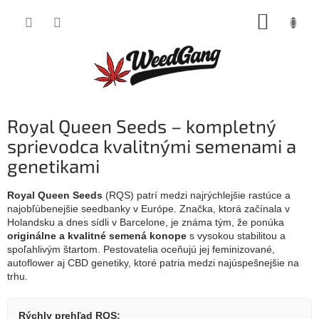
Prejsť
NÁKUP
na
obsah
KOŠÍK
Royal Queen Seeds – kompletný
sprievodca kvalitnými semenami a
genetikami
Royal Queen Seeds
(RQS) patrí medzi najrýchlejšie rastúce a
najobľúbenejšie seedbanky v Európe. Značka, ktorá začínala v
Holandsku a dnes sídli v Barcelone, je známa tým, že ponúka
originálne a kvalitné semená konope
s vysokou stabilitou a
spoľahlivým štartom. Pestovatelia oceňujú jej feminizované,
autoflower aj CBD genetiky, ktoré patria medzi najúspešnejšie na
trhu.
Rýchly prehľad RQS: