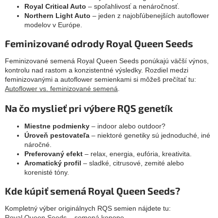
Royal Critical Auto
– spoľahlivosť a nenáročnosť.
Northern Light Auto
– jeden z najobľúbenejších autoflower
modelov v Európe.
Feminizované odrody Royal Queen Seeds
Feminizované semená Royal Queen Seeds ponúkajú väčší výnos,
kontrolu nad rastom a konzistentné výsledky. Rozdiel medzi
feminizovanými a autoflower semienkami si môžeš prečítať tu:
Autoflower vs. feminizované semená
.
Na čo myslieť pri výbere RQS genetík
Miestne podmienky
– indoor alebo outdoor?
Úroveň pestovateľa
– niektoré genetiky sú jednoduché, iné
náročné.
Preferovaný efekt
– relax, energia, eufória, kreativita.
Aromatický profil
– sladké, citrusové, zemité alebo
korenisté tóny.
Kde kúpiť semená Royal Queen Seeds?
Kompletný výber originálnych RQS semien nájdete tu:
Royal Queen Seeds – semená konope