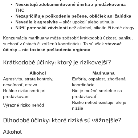
Neexistujú zdokumentované úmrtia z predávkovania
THC
Nezapríčiňuje poškodenie pečene, obličiek ani žalúdka
Nevedie k agresivite
– skôr upokojí alebo utlmuje
Nižší potenciál závislosti
než alkohol, nikotín či tvrdé drogy
Konzumácia marihuany môže spôsobiť krátkodobú úzkosť, paniku,
suchosť v ústach či zníženú koordináciu. To sú však
stavové
účinky – nie toxické poškodenia orgánov
.
Krátkodobé účinky: ktorý je rizikovejší?
Alkohol
Marihuana
Agresivita, strata kontroly,
Eufória, ospalosť, zhoršená
nevoľnosť, otrava
koordinácia
Reálne riziko smrti pri
Nie je možné smrteľne sa
predávkovaní
predávkovať
Riziko nehôd existuje, ale je
Výrazné riziko nehôd
nižšie
Dlhodobé účinky: ktoré riziká sú vážnejšie?
Alkohol