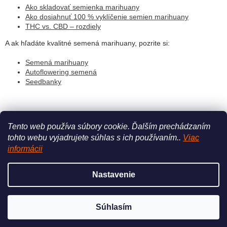
Ako skladovať semienka marihuany
Ako dosiahnuť 100 % vyklíčenie semien marihuany
THC vs. CBD – rozdiely
A ak hľadáte kvalitné semená marihuany, pozrite si:
Semená marihuany
Autoflowering semená
Seedbanky
PREDCHÁDZAJÚCI ČLÁNOK
ĎALŠÍ ČLÁNOK
Tento web používa súbory cookie.
Ďalším prechádzaním
tohto webu vyjadrujete súhlas s ich používaním..
Viac
Z
informácii
á
Vytvoril Shoptet
p
Nastavenie
ä
t
Copyright 2026
WeedGang
. Všetky práva vyhradené.
Upraviť
i
Súhlasím
nastavenie cookies
e