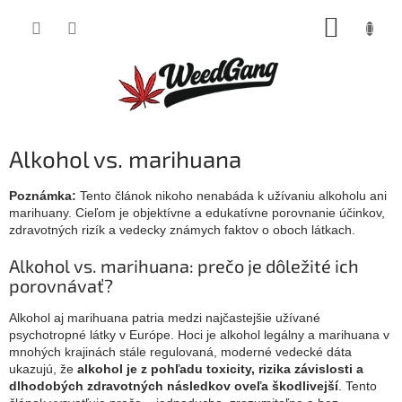
Prejsť
NÁKUP
na
obsah
KOŠÍK
Alkohol vs. marihuana
Poznámka:
Tento článok nikoho nenabáda k užívaniu alkoholu ani
marihuany. Cieľom je objektívne a edukatívne porovnanie účinkov,
zdravotných rizík a vedecky známych faktov o oboch látkach.
Alkohol vs. marihuana: prečo je dôležité ich
porovnávať?
Alkohol aj marihuana patria medzi najčastejšie užívané
psychotropné látky v Európe. Hoci je alkohol legálny a marihuana v
mnohých krajinách stále regulovaná, moderné vedecké dáta
ukazujú, že
alkohol je z pohľadu toxicity, rizika závislosti a
dlhodobých zdravotných následkov oveľa škodlivejší
. Tento