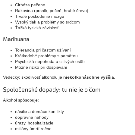
Cirhóza pečene
Rakovina (prsník, pečeň, hrubé črevo)
Trvalé poškodenie mozgu
Vysoký tlak a problémy so srdcom
Ťažká fyzická závislosť
Marihuana
Tolerancia pri častom užívaní
Krátkodobé problémy s pamäťou
Psychická nepohoda u citlivých osôb
Možné riziko pri dospievaní
Vedecky: škodlivosť alkoholu je
niekoľkonásobne vyššia
.
Spoločenské dopady: tu nie je o čom
Alkohol spôsobuje:
násilie a domáce konflikty
dopravné nehody
úrazy, hospitalizácie
milióny úmrtí ročne