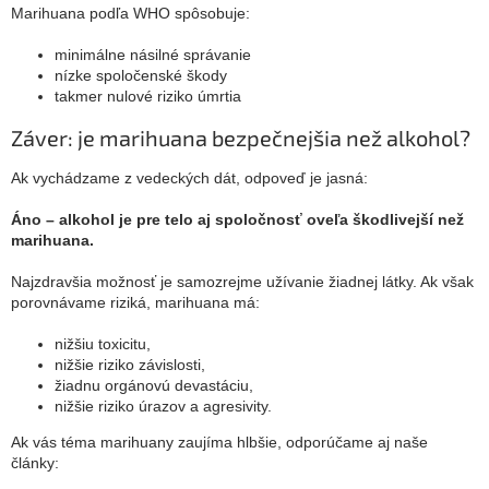
Marihuana podľa WHO spôsobuje:
minimálne násilné správanie
nízke spoločenské škody
takmer nulové riziko úmrtia
Záver: je marihuana bezpečnejšia než alkohol?
Ak vychádzame z vedeckých dát, odpoveď je jasná:
Áno – alkohol je pre telo aj spoločnosť oveľa škodlivejší než
marihuana.
Najzdravšia možnosť je samozrejme užívanie žiadnej látky. Ak však
porovnávame riziká, marihuana má:
nižšiu toxicitu,
nižšie riziko závislosti,
žiadnu orgánovú devastáciu,
nižšie riziko úrazov a agresivity.
Ak vás téma marihuany zaujíma hlbšie, odporúčame aj naše
články: