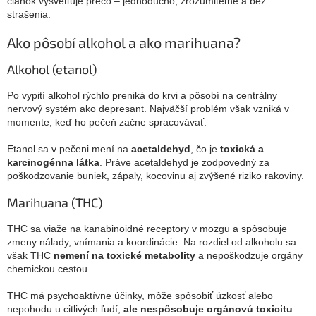
článok vysvetľuje prečo – jednoducho, zrozumiteľne a bez
strašenia.
Ako pôsobí alkohol a ako marihuana?
Alkohol (etanol)
Po vypití alkohol rýchlo preniká do krvi a pôsobí na centrálny
nervový systém ako depresant. Najväčší problém však vzniká v
momente, keď ho pečeň začne spracovávať.
Etanol sa v pečeni mení na
acetaldehyd
, čo je
toxická a
karcinogénna látka
. Práve acetaldehyd je zodpovedný za
poškodzovanie buniek, zápaly, kocovinu aj zvýšené riziko rakoviny.
Marihuana (THC)
THC sa viaže na kanabinoidné receptory v mozgu a spôsobuje
zmeny nálady, vnímania a koordinácie. Na rozdiel od alkoholu sa
však THC
nemení na toxické metabolity
a nepoškodzuje orgány
chemickou cestou.
THC má psychoaktívne účinky, môže spôsobiť úzkosť alebo
nepohodu u citlivých ľudí,
ale nespôsobuje orgánovú toxicitu