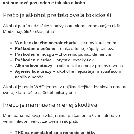
ani bunkové poškodenie tak ako alkohol
.
Prečo je alkohol pre telo oveľa toxickejší
Alkohol patrí medzi látky s najvyššou mierou zdravotných rizík.
Medzi najdôležitejšie patria:
Vznik toxického acetaldehydu
– priamy karcinogén
Poškodenie pečene
– stukovatenie, zápaly, cirhóza
Poškodenie mozgu
– zhoršená pamäť, demencia
Poškodenie srdca
– arytmie, vysoký tlak
Alkoholové otravy
– reálne riziko smrti z predávkovania
Agresivita a úrazy
– alkohol je najčastejším spúšťačom
násilia a nehôd
Alkohol je podľa WHO jednou z najškodlivejších legálnych drog na
svete, ktorá ročne spôsobí milióny úmrtí.
Prečo je marihuana menej škodlivá
Marihuana má svoje riziká, najmä pri častom užívaní alebo vo
veľmi mladom veku. Zároveň však platí:
THC sa nemetabolizuje na toxické látky