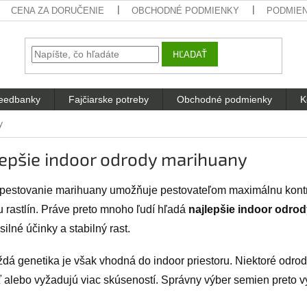
CENA ZA DORUČENIE
OBCHODNÉ PODMIENKY
PODMIE
HĽADAŤ
eedbanky
Fajčiarske potreby
Obchodné podmienky
K
y
epšie indoor odrody marihuany
 pestovanie marihuany umožňuje pestovateľom maximálnu kontro
u rastlín. Práve preto mnoho ľudí hľadá
najlepšie indoor odro
silné účinky a stabilný rast.
dá genetika je však vhodná do indoor priestoru. Niektoré odrody 
ť alebo vyžadujú viac skúseností. Správny výber semien preto v