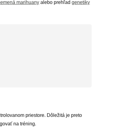
semená marihuany
alebo prehľad
genetiky
ntrolovanom priestore. Dôležitá je preto
agovať na tréning.