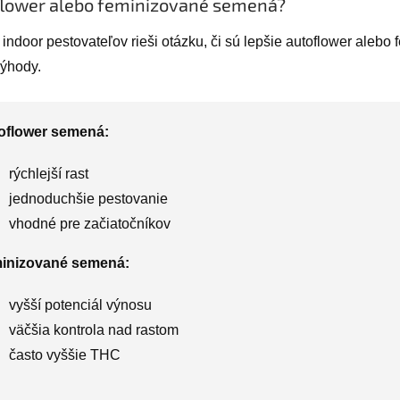
lower alebo feminizované semená?
indoor pestovateľov rieši otázku, či sú lepšie autoflower aleb
výhody.
oflower semená:
rýchlejší rast
jednoduchšie pestovanie
vhodné pre začiatočníkov
inizované semená:
vyšší potenciál výnosu
väčšia kontrola nad rastom
často vyššie THC