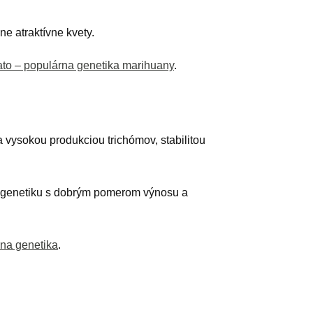
e atraktívne kvety.
ato – populárna genetika marihuany
.
a vysokou produkciou trichómov, stabilitou
vú genetiku s dobrým pomerom výnosu a
na genetika
.