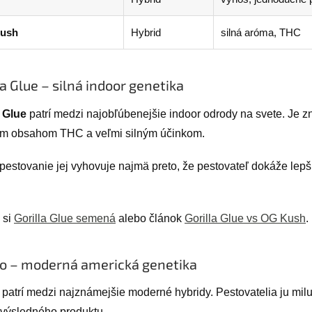
ush
Hybrid
silná aróma, THC
la Glue – silná indoor genetika
a Glue
patrí medzi najobľúbenejšie indoor odrody na svete. Je 
m obsahom THC a veľmi silným účinkom.
pestovanie jej vyhovuje najmä preto, že pestovateľ dokáže lepš
 si
Gorilla Glue semená
alebo článok
Gorilla Glue vs OG Kush
.
o – moderná americká genetika
patrí medzi najznámejšie moderné hybridy. Pestovatelia ju milu
u výsledného produktu.