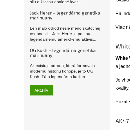
silu a živicou obalené kvet...
Jack Herer – legendárna genetika
Pri ind
marihuany
Viac ná
Len málo odrôd nesie meno skutočnej
osobnosti – Jack Herer je poctou
legendárnemu americkému aktivis...
White
OG Kush – legendárna genetika
marihuany
White
Ak existuje odroda, ktorá formovala
a jedn
modernú históriu konope, je to OG
Kush. Táto legendárna kaliforn...
Je vho
kvality.
ARCHÍV
Pozrite
AK47 