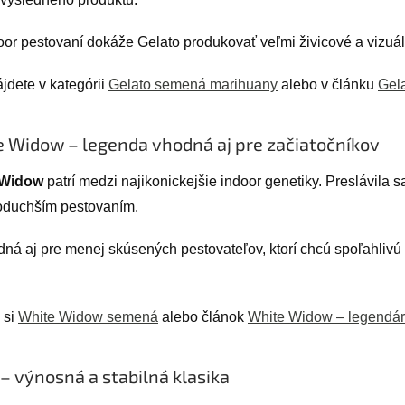
oor pestovaní dokáže Gelato produkovať veľmi živicové a vizuáln
jdete v kategórii
Gelato semená marihuany
alebo v článku
Gel
 Widow – legenda vhodná aj pre začiatočníkov
 Widow
patrí medzi najikonickejšie indoor genetiky. Preslávila s
oduchším pestovaním.
dná aj pre menej skúsených pestovateľov, ktorí chcú spoľahli
 si
White Widow semená
alebo článok
White Widow – legendár
– výnosná a stabilná klasika