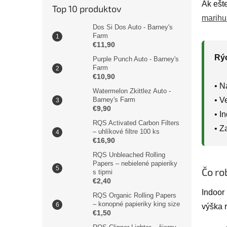
Ak ešt
Top 10 produktov
marihu
Dos Si Dos Auto - Barney's
Farm
€11,90
Rýc
Purple Punch Auto - Barney's
Farm
€10,90
• N
Watermelon Zkittlez Auto -
• V
Barney's Farm
€9,90
• I
RQS Activated Carbon Filters
• Z
– uhlíkové filtre 100 ks
€16,90
RQS Unbleached Rolling
Papers – nebielené papieriky
Čo ro
s tipmi
€2,40
Indoor 
RQS Organic Rolling Papers
– konopné papieriky king size
výška r
€1,50