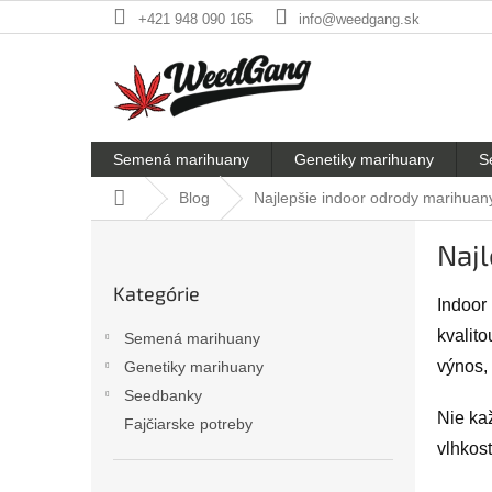
Prejsť
+421 948 090 165
info@weedgang.sk
na
obsah
Semená marihuany
Genetiky marihuany
S
Domov
Blog
Najlepšie indoor odrody marihuan
B
Najl
o
Preskočiť
č
Kategórie
kategórie
n
Indoor
ý
kvalito
Semená marihuany
p
výnos, 
Genetiky marihuany
a
Seedbanky
n
Nie kaž
e
Fajčiarske potreby
l
vlhkos