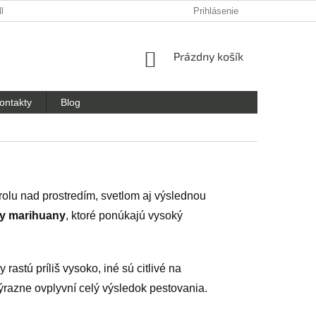
NKY OCHRANY OSOBNÝCH ÚDAJOV
Prihlásenie
NÁKUPNÝ
Prázdny košík
KOŠÍK
ontakty
Blog
lu nad prostredím, svetlom aj výslednou
dy marihuany
, ktoré ponúkajú vysoký
rastú príliš vysoko, iné sú citlivé na
ýrazne ovplyvní celý výsledok pestovania.