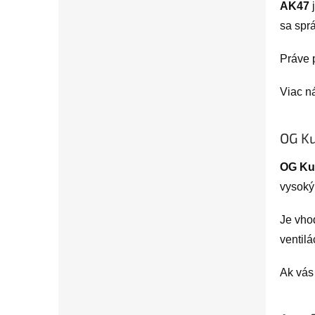
AK47
j
sa spr
Práve p
Viac ná
OG Ku
OG Ku
vysoký
Je vho
ventilá
Ak vás 