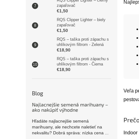
RQS Clipper Lighter – čierny
Najlep
zapaľovač
€1,50
RQS Clipper Lighter – biely
zapaľovač
€1,50
RQS – taška proti zápachu s
uhlíkovým filtrom - Zelená
€18,90
RQS – taška proti zápachu s
uhlíkovým filtrom - Čierna
€18,90
Veľa p
Blog
pestov
Najlacnejšie semená marihuany –
ako nakúpiť výhodne
Prečo
Hľadáte najlacnejšie semená
marihuany, ale nechcete naletieť na
Indoor
nekvalitu? Dobrá správa: nízka cena ...