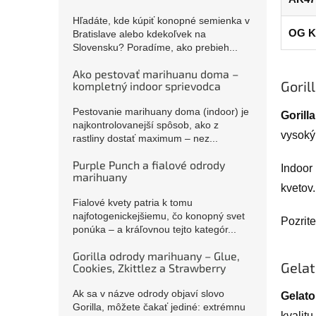
Hľadáte, kde kúpiť konopné semienka v
OG K
Bratislave alebo kdekoľvek na
Slovensku? Poradíme, ako prebieh...
Ako pestovať marihuanu doma –
Goril
kompletný indoor sprievodca
Pestovanie marihuany doma (indoor) je
Gorill
najkontrolovanejší spôsob, ako z
vysoký
rastliny dostať maximum – nez...
Purple Punch a fialové odrody
Indoor 
marihuany
kvetov.
Fialové kvety patria k tomu
najfotogenickejšiemu, čo konopný svet
Pozrite
ponúka – a kráľovnou tejto kategór...
Gorilla odrody marihuany – Glue,
Gelat
Cookies, Zkittlez a Strawberry
Ak sa v názve odrody objaví slovo
Gelato
Gorilla, môžete čakať jediné: extrémnu
kvalit