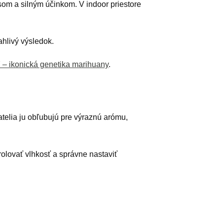
om a silným účinkom. V indoor priestore
ahlivý výsledok.
– ikonická genetika marihuany
.
telia ju obľubujú pre výraznú arómu,
rolovať vlhkosť a správne nastaviť