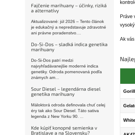
kontrol
Fajčenie marihuany – účinky, riziká
a alternatívy
Práve 
Aktualizované: júl 2026 – Tento článok
vysok
je edukačný a nepredstavuje zdravotné
ani právne poradenstvo....
Ak vás
Do-Si-Dos – sladká indica genetika
marihuany
Najle
Do-Si-Dos patrí medzi
najvyhľadávanejšie moderné indica
genetiky. Odroda pomenovaná podľa
známych am...
Sour Diesel – legendárna diesel
Goril
genetika marihuany
Máloktorá odroda definovala chuť celej
Gelat
éry tak ako Sour Diesel. Táto sativa
legenda z New Yorku 90. ...
Whit
Kde kúpiť konopné semienka v
Bratislave a na Slovensku?
AK47