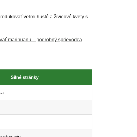
odukovať veľmi husté a živicové kvety s
vať marihuanu – podrobný sprievodca
.
Silné stránky
ca
pestovanie