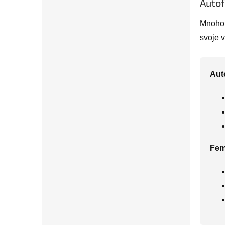
Autof
Mnoho 
svoje 
Aut
Fem