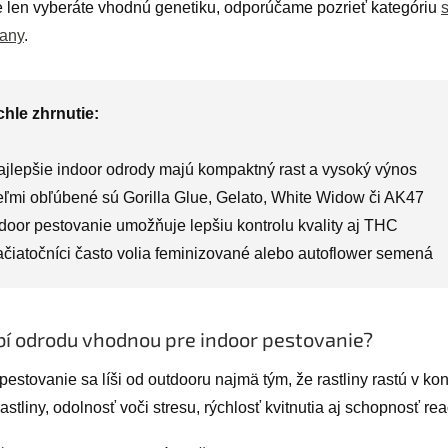
e len vyberáte vhodnú genetiku, odporúčame pozrieť kategóriu
any
.
hle zhrnutie:
ajlepšie indoor odrody majú kompaktný rast a vysoký výnos
eľmi obľúbené sú Gorilla Glue, Gelato, White Widow či AK47
ndoor pestovanie umožňuje lepšiu kontrolu kvality aj THC
ačiatočníci často volia feminizované alebo autoflower semená
bí odrodu vhodnou pre indoor pestovanie?
pestovanie sa líši od outdooru najmä tým, že rastliny rastú v ko
astliny, odolnosť voči stresu, rýchlosť kvitnutia aj schopnosť re