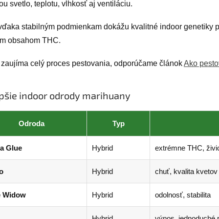
ou svetlo, teplotu, vlhkosť aj ventiláciu.
vďaka stabilným podmienkam dokážu kvalitné indoor genetiky pr
ým obsahom THC.
 zaujíma celý proces pestovania, odporúčame článok
Ako pesto
pšie indoor odrody marihuany
Odroda
Typ
la Glue
Hybrid
extrémne THC, živi
o
Hybrid
chuť, kvalita kvetov
e Widow
Hybrid
odolnosť, stabilita
Hybrid
výnos, jednoduché 