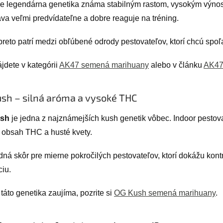
e legendárna genetika známa stabilným rastom, vysokým výnos
áva veľmi predvídateľne a dobre reaguje na tréning.
reto patrí medzi obľúbené odrody pestovateľov, ktorí chcú spoľ
jdete v kategórii
AK47 semená marihuany
alebo v článku
AK47 
sh – silná aróma a vysoké THC
sh
je jedna z najznámejších kush genetik vôbec. Indoor pestova
 obsah THC a husté kvety.
dná skôr pre mierne pokročilých pestovateľov, ktorí dokážu kont
ciu.
táto genetika zaujíma, pozrite si
OG Kush semená marihuany
.