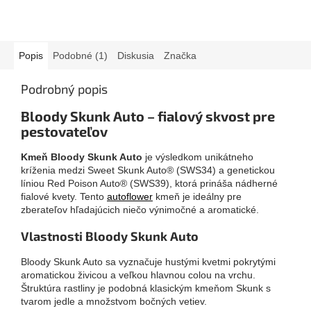
Popis
Podobné (1)
Diskusia
Značka
Podrobný popis
Bloody Skunk Auto – fialový skvost pre
pestovateľov
Kmeň Bloody Skunk Auto
je výsledkom unikátneho
kríženia medzi Sweet Skunk Auto® (SWS34) a genetickou
líniou Red Poison Auto® (SWS39), ktorá prináša nádherné
fialové kvety. Tento
autoflower
kmeň je ideálny pre
zberateľov hľadajúcich niečo výnimočné a aromatické.
Vlastnosti Bloody Skunk Auto
Bloody Skunk Auto sa vyznačuje hustými kvetmi pokrytými
aromatickou živicou a veľkou hlavnou colou na vrchu.
Štruktúra rastliny je podobná klasickým kmeňom Skunk s
tvarom jedle a množstvom bočných vetiev.