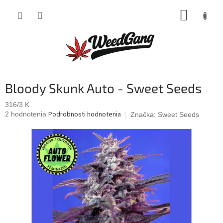
Prejsť
NÁKUP
na
obsah
KOŠÍK
Bloody Skunk Auto - Sweet Seeds
316/3 K
Priemerné
Podrobnosti hodnotenia
2 hodnotenia
Značka:
Sweet Seeds
hodnotenie
produktu
je
4,5
z
5
hviezdičiek.