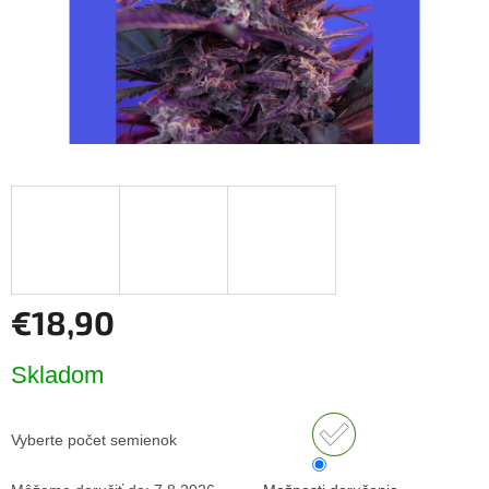
€18,90
Jednotková
Skladom
cena:
Vyberte počet semienok