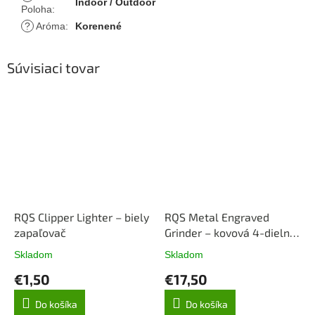
Indoor / Outdoor
Poloha
:
?
Aróma
:
Korenené
Súvisiaci tovar
RQS Clipper Lighter – biely
RQS Metal Engraved
zapaľovač
Grinder – kovová 4-dielna
drvička
Skladom
Skladom
Priemerné
Priemerné
hodnotenie
hodnotenie
€1,50
€17,50
produktu
produktu
je
je
Do košíka
Do košíka
5,0
5,0