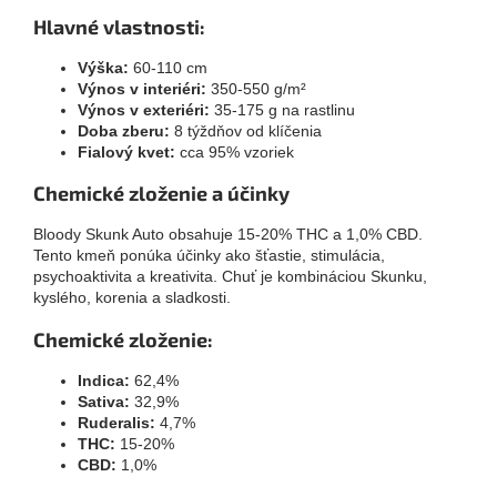
Hlavné vlastnosti:
Výška:
60-110 cm
Výnos v interiéri:
350-550 g/m²
Výnos v exteriéri:
35-175 g na rastlinu
Doba zberu:
8 týždňov od klíčenia
Fialový kvet:
cca 95% vzoriek
Chemické zloženie a účinky
Bloody Skunk Auto obsahuje 15-20% THC a 1,0% CBD.
Tento kmeň ponúka účinky ako šťastie, stimulácia,
psychoaktivita a kreativita. Chuť je kombináciou Skunku,
kyslého, korenia a sladkosti.
Chemické zloženie:
Indica:
62,4%
Sativa:
32,9%
Ruderalis:
4,7%
THC:
15-20%
CBD:
1,0%