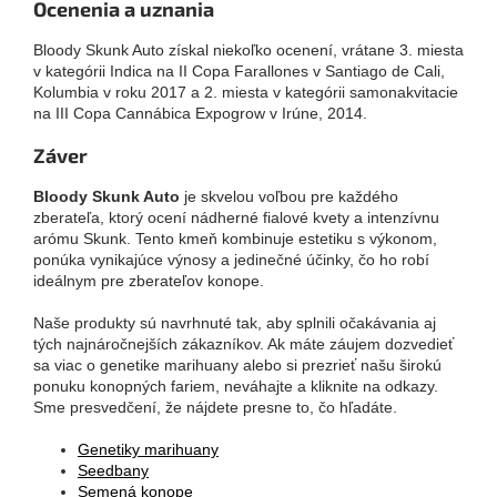
Ocenenia a uznania
Bloody Skunk Auto získal niekoľko ocenení, vrátane 3. miesta
v kategórii Indica na II Copa Farallones v Santiago de Cali,
Kolumbia v roku 2017 a 2. miesta v kategórii samonakvitacie
na III Copa Cannábica Expogrow v Irúne, 2014.
Záver
Bloody Skunk Auto
je skvelou voľbou pre každého
zberateľa, ktorý ocení nádherné fialové kvety a intenzívnu
arómu Skunk. Tento kmeň kombinuje estetiku s výkonom,
ponúka vynikajúce výnosy a jedinečné účinky, čo ho robí
ideálnym pre zberateľov konope.
Naše produkty sú navrhnuté tak, aby splnili očakávania aj
tých najnáročnejších zákazníkov. Ak máte záujem dozvedieť
sa viac o genetike marihuany alebo si prezrieť našu širokú
ponuku konopných fariem, neváhajte a kliknite na odkazy.
Sme presvedčení, že nájdete presne to, čo hľadáte.
Genetiky marihuany
Seedbany
Semená konope