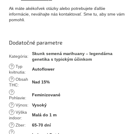
Ak máte akékoľvek otázky alebo potrebujete ďalšie
informácie, neváhajte nás kontaktovať. Sme tu, aby sme vám
pomohli.
Dodatočné parametre
Skunk semená marihuany – legendárna
Kategória
:
genetika s typickým účinkom
?
Typ
Autoflower
kvitnutia
:
?
Obsah
Nad 15%
THC
:
?
Feminizované
Pohlavie
:
?
Výnos
:
Vysoký
?
Výška
Malá do 1 m
indoor
:
?
Zber
:
65-70 dní
?