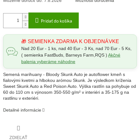
Môžeme doručiť do:
7.8.2026
Možnosti doručenia
Pridať do košíka
🎁 SEMIENKA ZDARMA K OBJEDNÁVKE
Nad 20 Eur - 1 ks, nad 40 Eur - 3 Ks, nad 70 Eur - 5 Ks,
( semienka FastBuds, Barneys Farm,RQS )
Akčné
balenia vyberáme náhodne
Semená marihuany -
Bloody Skunk Auto je autoflower kmeň s
fialovými kvetmi a hlbokou arómou Skunk. Je výsledkom kríženia
Sweet Skunk Auto a Red Poison Auto. Výška rastlín sa pohybuje od
60 do 110 cm s výnosom 350-550 g/m² v interiéri a 35-175 g na
rastlinu v exteriéri.
Detailné informácie
ZDIEĽAŤ