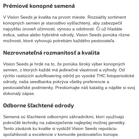
Prémiové konopné semená
V Vision Seeds je kvalita na prvom mieste. Rozsiahly sortiment
konopných semien je starostlivo vyšľachtený, aby zabezpečil
najvyššiu úroveň účinnosti, výnosu a odolnosti. Či už hľadáte
indica, sativa alebo hybridné odrody, Vision Seeds ponúka rôzne
možnosti, ktoré vyhovujú potrebám každého pestovateľa.
Nezrovnateľná rozmanitosť a kvalita
Vision Seeds je hrdé na to, že ponúka široký výber konopných
semien, z ktorých každé má jedinečné vlastnosti a výhody. Od
rýchlo rastúcich autoflowering odrôd po vysoké THC fotoperiodické
odrody, naša seedbanka pokrýva všetky preferencie a
pestovateľské podmienky. Preskúmajte náš katalóg a nájdite si svoj
dokonalý zápas.
Odborne šľachtené odrody
Semená sú šľachtené odbornými záhradníkmi, ktorí využívajú
pokročilé techniky na zabezpečenie najlepšej možnej genetiky.
Tento záväzok ku kvalite si vyslúžil Vision Seeds reputáciu
spoľahlivosti a excelencie v komunite pestovateľov konope.