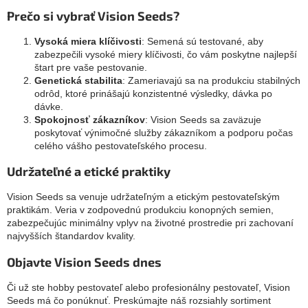
Prečo si vybrať Vision Seeds?
Vysoká miera klíčivosti
: Semená sú testované, aby
zabezpečili vysoké miery klíčivosti, čo vám poskytne najlepší
štart pre vaše pestovanie.
Genetická stabilita
: Zameriavajú sa na produkciu stabilných
odrôd, ktoré prinášajú konzistentné výsledky, dávka po
dávke.
Spokojnosť zákazníkov
: Vision Seeds sa zaväzuje
poskytovať výnimočné služby zákazníkom a podporu počas
celého vášho pestovateľského procesu.
Udržateľné a etické praktiky
Vision Seeds sa venuje udržateľným a etickým pestovateľským
praktikám. Veria v zodpovednú produkciu konopných semien,
zabezpečujúc minimálny vplyv na životné prostredie pri zachovaní
najvyšších štandardov kvality.
Objavte Vision Seeds dnes
Či už ste hobby pestovateľ alebo profesionálny pestovateľ, Vision
Seeds má čo ponúknuť. Preskúmajte náš rozsiahly sortiment