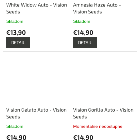
White Widow Auto - Vision
Amnesia Haze Auto -
Seeds
Vision Seeds
Skladom
Skladom
Priemerné
Priemerné
hodnotenie
hodnotenie
€13,90
€14,90
produktu
produktu
je
je
DETAIL
DETAIL
5,0
5,0
z
z
5
5
hviezdičiek.
hviezdičiek.
Vision Gelato Auto - Vision
Vision Gorilla Auto - Vision
Seeds
Seeds
Skladom
Momentálne nedostupné
Priemerné
Priemerné
hodnotenie
hodnotenie
€14,90
€14,90
produktu
produktu