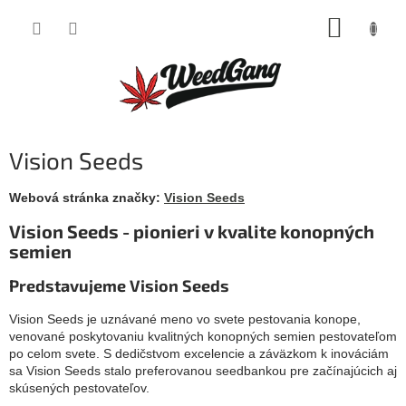
Prejsť
NÁKUP
na
obsah
KOŠÍK
Vision Seeds
Webová stránka značky:
Vision Seeds
Vision Seeds - pionieri v kvalite konopných
semien
Predstavujeme Vision Seeds
Vision Seeds je uznávané meno vo svete pestovania konope,
venované poskytovaniu kvalitných konopných semien pestovateľom
po celom svete. S dedičstvom excelencie a záväzkom k inováciám
sa Vision Seeds stalo preferovanou seedbankou pre začínajúcich aj
skúsených pestovateľov.