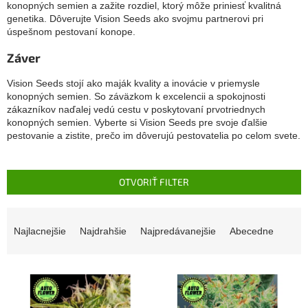
konopných semien a zažite rozdiel, ktorý môže priniesť kvalitná
genetika. Dôverujte Vision Seeds ako svojmu partnerovi pri
úspešnom pestovaní konope.
Záver
Vision Seeds stojí ako maják kvality a inovácie v priemysle
konopných semien. So záväzkom k excelencii a spokojnosti
zákazníkov naďalej vedú cestu v poskytovaní prvotriednych
konopných semien. Vyberte si Vision Seeds pre svoje ďalšie
pestovanie a zistite, prečo im dôverujú pestovatelia po celom svete.
OTVORIŤ FILTER
R
a
Najlacnejšie
Najdrahšie
Najpredávanejšie
Abecedne
d
e
V
n
ý
i
p
e