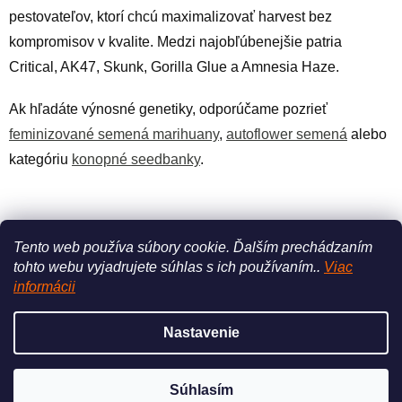
pestovateľov, ktorí chcú maximalizovať harvest bez
kompromisov v kvalite. Medzi najobľúbenejšie patria
Critical, AK47, Skunk, Gorilla Glue a Amnesia Haze.
Ak hľadáte výnosné genetiky, odporúčame pozrieť
feminizované semená marihuany
,
autoflower semená
alebo
kategóriu
konopné seedbanky
.
PREDCHÁDZAJÚCI ČLÁNOK
ĎALŠÍ ČLÁNOK
Tento web používa súbory cookie.
Ďalším prechádzaním
tohto webu vyjadrujete súhlas s ich používaním..
Viac
Z
informácii
á
Vytvoril Shoptet
p
Nastavenie
ä
t
Copyright 2026
WeedGang
. Všetky práva vyhradené.
Upraviť
i
Súhlasím
nastavenie cookies