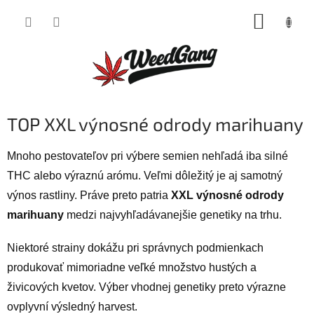
Prejsť
NÁKUP
na
obsah
KOŠÍK
TOP XXL výnosné odrody marihuany
Mnoho pestovateľov pri výbere semien nehľadá iba silné
THC alebo výraznú arómu. Veľmi dôležitý je aj samotný
výnos rastliny. Práve preto patria
XXL výnosné odrody
marihuany
medzi najvyhľadávanejšie genetiky na trhu.
Niektoré strainy dokážu pri správnych podmienkach
produkovať mimoriadne veľké množstvo hustých a
živicových kvetov. Výber vhodnej genetiky preto výrazne
ovplyvní výsledný harvest.