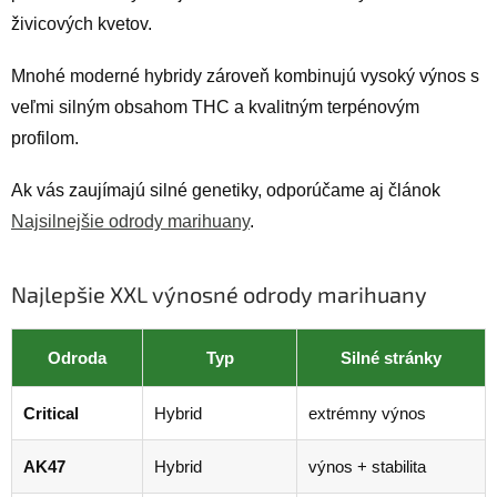
živicových kvetov.
Mnohé moderné hybridy zároveň kombinujú vysoký výnos s
veľmi silným obsahom THC a kvalitným terpénovým
profilom.
Ak vás zaujímajú silné genetiky, odporúčame aj článok
Najsilnejšie odrody marihuany
.
Najlepšie XXL výnosné odrody marihuany
Odroda
Typ
Silné stránky
Critical
Hybrid
extrémny výnos
AK47
Hybrid
výnos + stabilita