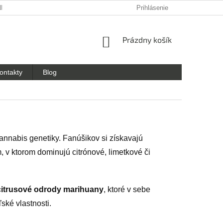
NKY OCHRANY OSOBNÝCH ÚDAJOV
Prihlásenie
NÁKUPNÝ
Prázdny košík
KOŠÍK
ontakty
Blog
annabis genetiky. Fanúšikov si získavajú
v ktorom dominujú citrónové, limetkové či
 citrusové odrody marihuany
, ktoré v sebe
ské vlastnosti.