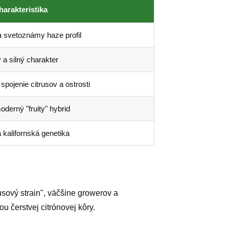
harakteristika
 svetoznámy haze profil
 a silný charakter
spojenie citrusov a ostrosti
oderný "fruity" hybrid
 kalifornská genetika
rusový strain", väčšine growerov a
 čerstvej citrónovej kôry.