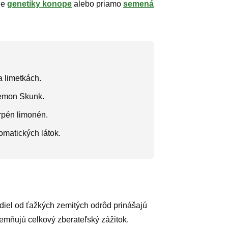
ie
genetiky konope
alebo priamo
semená
a limetkách.
Lemon Skunk.
rpén limonén.
omatických látok.
iel od ťažkých zemitých odrôd prinášajú
jemňujú celkový zberateľský zážitok.