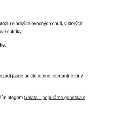
óziu sladkých ovocných chutí, v ktorých
vé cukríky.
ke.
zadí jasne ucítite jemné, elegantné tóny
aším blogom
Gelato – populárna genetika s