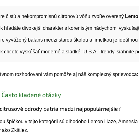
re čistú a nekompromisnú citrónovú vôňu zvoľte overený
Lemo
k hľadáte divokejší charakter s korenistým nádychom, vyskúšaj
re vyvážený balans medzi starou školou a limetkou je ideálno
k chcete vyskúšať moderné a sladké "U.S.A." trendy, siahnite 
rávnom rozhodovaní vám pomôže aj náš komplexný sprievodca:
 Často kladené otázky
citrusové odrody patria medzi najpopulárnejšie?
ou špičkou v tejto kategórii sú dlhodobo Lemon Haze, Amnesi
 ako Zkittlez.