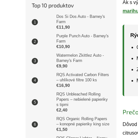
Ak s v
Top 10 produktov
marih
Dos Si Dos Auto - Barney's
Farm
€11,90
Rýc
Purple Punch Auto - Barney's
Farm
€10,90
Watermelon Zkittlez Auto -
Barney's Farm
€9,90
RQS Activated Carbon Filters
– uhlíkové filtre 100 ks
€16,90
RQS Unbleached Rolling
Papers – nebielené papieriky
s tipmi
€2,40
Prečo
RQS Organic Rolling Papers
– konopné papieriky king size
Dôvod 
€1,50
citrus