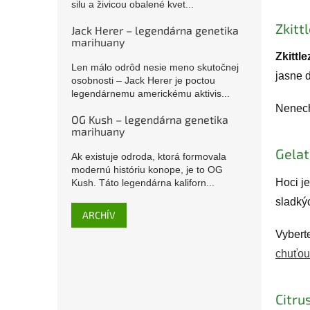
silu a živicou obalené kvet...
Zkitt
Jack Herer – legendárna genetika
marihuany
Zkittle
Len málo odrôd nesie meno skutočnej
jasne 
osobnosti – Jack Herer je poctou
legendárnemu americkému aktivis...
Nenech
OG Kush – legendárna genetika
marihuany
Gelat
Ak existuje odroda, ktorá formovala
modernú históriu konope, je to OG
Hoci j
Kush. Táto legendárna kaliforn...
sladkýc
ARCHÍV
Vybert
chuťou
Citru