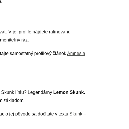
.
ť. V jej profile nájdete rafinovanú
meniteľný ráz.
tajte samostatný profilový článok
Amnesia
nú Skunk líniu? Legendárny
Lemon Skunk
.
tým základom.
ac o jej pôvode sa dočítate v textu
Skunk –