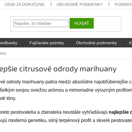
CENA ZA DORUČENIE
OBCHODNÉ PODMIENKY
PODMIE
HĽADAŤ
eedbanky
Fajčiarske potreby
Obchodné podmienky
K
uany
epšie citrusové odrody marihuany
ové odrody marihuany patria medzi absolútne najobľúbenejšie c
šetkým svojou sviežou arómou a mimoriadne výrazným profilom, 
té tóny.
preto pestovatelia a zberatelia neustále vyhľadávajú
najlepšie
jú modernú genetiku, silný terpénový profil a skvelé pestovateľ