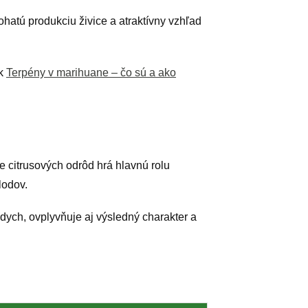
atú produkciu živice a atraktívny vzhľad
ok
Terpény v marihuane – čo sú a ako
e citrusových odrôd hrá hlavnú rolu
lodov.
dych, ovplyvňuje aj výsledný charakter a