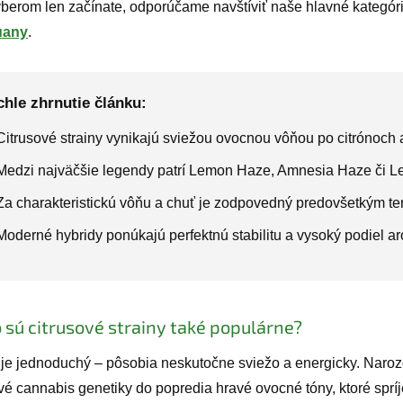
ýberom len začínate, odporúčame navštíviť naše hlavné kategór
uany
.
hle zhrnutie článku:
Citrusové strainy vynikajú sviežou ovocnou vôňou po citrónoch 
Medzi najväčšie legendy patrí Lemon Haze, Amnesia Haze či 
Za charakteristickú vôňu a chuť je zodpovedný predovšetkým te
Moderné hybridy ponúkajú perfektnú stabilitu a vysoký podiel ar
 sú citrusové strainy také populárne?
je jednoduchý – pôsobia neskutočne sviežo a energicky. Narozd
ové cannabis genetiky do popredia hravé ovocné tóny, ktoré sprí