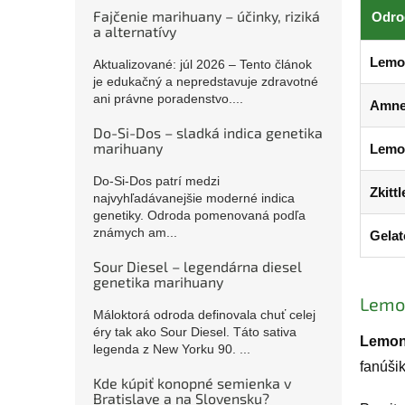
Fajčenie marihuany – účinky, riziká
Odro
a alternatívy
Lemo
Aktualizované: júl 2026 – Tento článok
je edukačný a nepredstavuje zdravotné
ani právne poradenstvo....
Amne
Do-Si-Dos – sladká indica genetika
marihuany
Lemo
Do-Si-Dos patrí medzi
Zkittl
najvyhľadávanejšie moderné indica
genetiky. Odroda pomenovaná podľa
známych am...
Gelat
Sour Diesel – legendárna diesel
genetika marihuany
Lemon
Máloktorá odroda definovala chuť celej
éry tak ako Sour Diesel. Táto sativa
Lemon
legenda z New Yorku 90. ...
fanúši
Kde kúpiť konopné semienka v
Bratislave a na Slovensku?