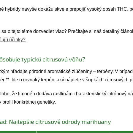
é hybridy navyše dokážu skvele prepojiť vysoký obsah THC, boh
sa o tejto téme dozvedieť viac? Prečítajte si náš detailný člán
ňujú účinky?
.
ôsobuje typickú citrusovú vôňu?
tkým hľadajte prírodné aromatické zlúčeniny – terpény. V prípad
én**. Ide o rovnaký terpén, aký nájdete v šupkách citrusových p
toho, že limonén dodáva rastlinám charakteristický citrónový ná
 profil konkrétnej genetiky.
ad: Najlepšie citrusové odrody marihuany