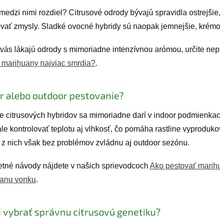
medzi nimi rozdiel? Citrusové odrody bývajú spravidla ostrejšie
ovať zmysly. Sladké ovocné hybridy sú naopak jemnejšie, krémov
 vás lákajú odrody s mimoriadne intenzívnou arómou, určite nep
 marihuany najviac smrdia?
.
r alebo outdoor pestovanie?
e citrusových hybridov sa mimoriadne darí v indoor podmienkac
le kontrolovať teplotu aj vlhkosť, čo pomáha rastline vyprodu
z nich však bez problémov zvládnu aj outdoor sezónu.
tné návody nájdete v našich sprievodcoch
Ako pestovať marih
anu vonku
.
i vybrať správnu citrusovú genetiku?