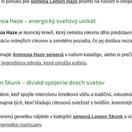
e si ponuku pre
semená Lemon Haze
priamo na našom e-shope
ia Haze – energický svetový unikát
ia Haze
je ikonický kmeň, ktorý netreba nikomu dlho predstavova
áciu ostrejších citrusov a zemitého pozadia, čo jej dodáva neza
úmajte
Amnesia Haze semená
v našom katalógu, alebo si prečí
 legendárna odroda, ktorá prináša eufóriu
.
 Skunk – divoké spojenie dvoch svetov
ikne, keď spojíte intenzívnu limetkovú vôňu a tradičnú, robust
najmä tých, ktorí hľadajú citrusovú sviežosť s tvrdším, korenis
verenú genetiku nájdete v kategórii
semená Lemon Skunk
a vi
 genetika marihuany
.