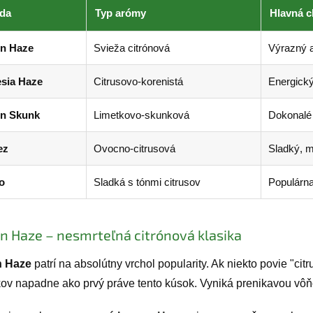
da
Typ arómy
Hlavná c
n Haze
Svieža citrónová
Výrazný a
sia Haze
Citrusovo-korenistá
Energický
n Skunk
Limetkovo-skunková
Dokonalé 
ez
Ovocno-citrusová
Sladký, m
o
Sladká s tónmi citrusov
Populárna
 Haze – nesmrteľná citrónová klasika
 Haze
patrí na absolútny vrchol popularity. Ak niekto povie "cit
kov napadne ako prvý práve tento kúsok. Vyniká prenikavou vôňou