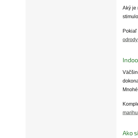
Aký je 
stimul
Pokiaľ
odrody
Indoo
Väčšin
dokona
Mnohé 
Komple
marihu
Ako s