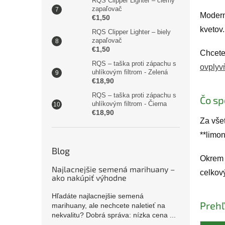
RQS Clipper Lighter – čierny
zapaľovač
Modern
€1,50
kvetov.
RQS Clipper Lighter – biely
zapaľovač
€1,50
Chcete 
RQS – taška proti zápachu s
ovplyv
uhlíkovým filtrom - Zelená
€18,90
RQS – taška proti zápachu s
Čo sp
uhlíkovým filtrom - Čierna
€18,90
Za vše
**limon
Blog
Okrem 
Najlacnejšie semená marihuany –
celkový
ako nakúpiť výhodne
Hľadáte najlacnejšie semená
Prehľ
marihuany, ale nechcete naletieť na
nekvalitu? Dobrá správa: nízka cena ...