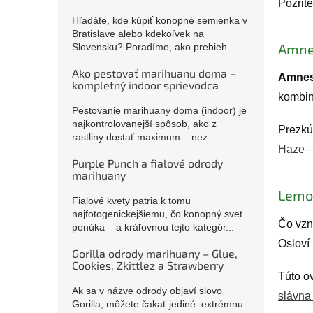
Pozrit
Hľadáte, kde kúpiť konopné semienka v
Bratislave alebo kdekoľvek na
Amnes
Slovensku? Poradíme, ako prebieh...
Ako pestovať marihuanu doma –
Amnes
kompletný indoor sprievodca
kombin
Pestovanie marihuany doma (indoor) je
najkontrolovanejší spôsob, ako z
Prezk
rastliny dostať maximum – nez...
Haze –
Purple Punch a fialové odrody
marihuany
Lemon
Fialové kvety patria k tomu
najfotogenickejšiemu, čo konopný svet
Čo vzn
ponúka – a kráľovnou tejto kategór...
Osloví 
Gorilla odrody marihuany – Glue,
Cookies, Zkittlez a Strawberry
Túto o
Ak sa v názve odrody objaví slovo
slávna
Gorilla, môžete čakať jediné: extrémnu