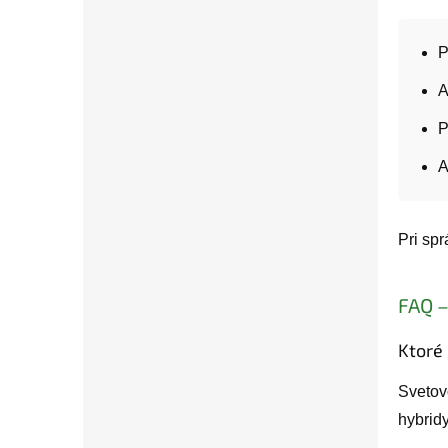
P
A
P
A
Pri sp
FAQ –
Ktoré 
Svetov
hybridy