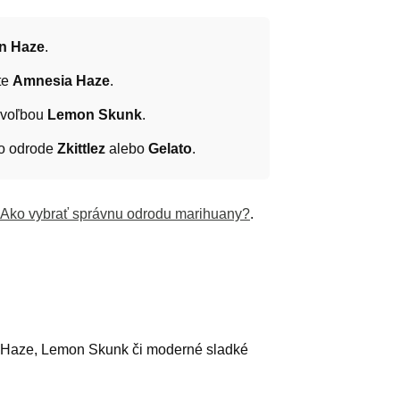
n Haze
.
te
Amnesia Haze
.
u voľbou
Lemon Skunk
.
po odrode
Zkittlez
alebo
Gelato
.
Ako vybrať správnu odrodu marihuany?
.
a Haze, Lemon Skunk či moderné sladké