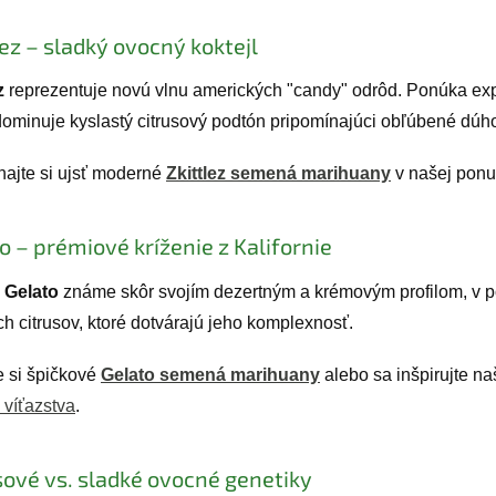
lez – sladký ovocný koktejl
z
reprezentuje novú vlnu amerických "candy" odrôd. Ponúka expl
dominuje kyslastý citrusový podtón pripomínajúci obľúbené dúho
ajte si ujsť moderné
Zkittlez semená marihuany
v našej ponu
o – prémiové kríženie z Kalifornie
e
Gelato
známe skôr svojím dezertným a krémovým profilom, v po
h citrusov, ktoré dotvárajú jeho komplexnosť.
e si špičkové
Gelato semená marihuany
alebo sa inšpirujte n
 víťazstva
.
sové vs. sladké ovocné genetiky