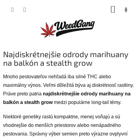
Prejsť
NÁKUP
na
obsah
KOŠÍK
Najdiskrétnejšie odrody marihuany
na balkón a stealth grow
Mnoho pestovateľov nehľadá iba silné THC alebo
maximálny výnos. Veľmi dôležitá býva aj diskrétnosť rastliny.
Práve preto patria
najdiskrétnejšie odrody marihuany na
balkón a stealth grow
medzi populárne long-tail témy.
Niektoré genetiky rastú kompaktne, menej voňajú a sú
vhodnejšie do menších priestorov alebo nenápadného
pestovania. Správny výber semien preto výrazne ovplyvní