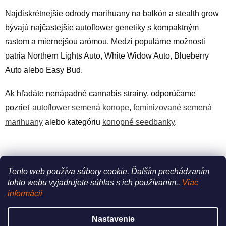
Najdiskrétnejšie odrody marihuany na balkón a stealth grow
bývajú najčastejšie autoflower genetiky s kompaktným
rastom a miernejšou arómou. Medzi populárne možnosti
patria Northern Lights Auto, White Widow Auto, Blueberry
Auto alebo Easy Bud.
Ak hľadáte nenápadné cannabis strainy, odporúčame
pozrieť
autoflower semená konope
,
feminizované semená
marihuany
alebo kategóriu
konopné seedbanky
.
PREDCHÁDZAJÚCI ČLÁNOK
ĎALŠÍ ČLÁNOK
Tento web používa súbory cookie.
Ďalším prechádzaním
tohto webu vyjadrujete súhlas s ich používaním..
Viac
Z
informácii
á
Vytvoril Shoptet
p
Nastavenie
ä