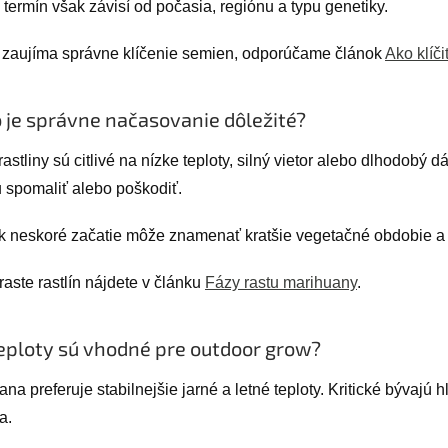
termín však závisí od počasia, regiónu a typu genetiky.
 zaujíma správne klíčenie semien, odporúčame článok
Ako klíč
 je správne načasovanie dôležité?
astliny sú citlivé na nízke teploty, silný vietor alebo dlhodobý
u spomaliť alebo poškodiť.
 neskoré začatie môže znamenať kratšie vegetačné obdobie a
raste rastlín nájdete v článku
Fázy rastu marihuany
.
eploty sú vhodné pre outdoor grow?
na preferuje stabilnejšie jarné a letné teploty. Kritické bývaj
a.