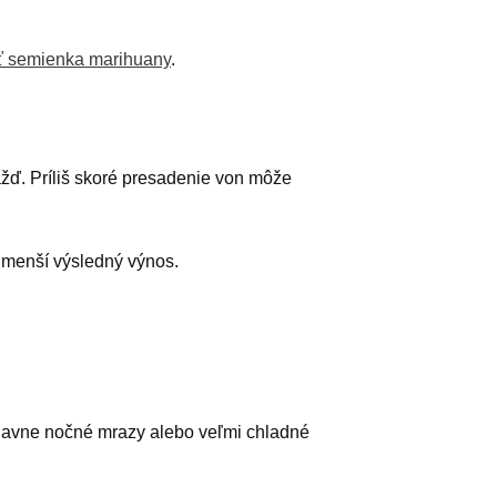
iť semienka marihuany
.
 dážď. Príliš skoré presadenie von môže
 menší výsledný výnos.
ú hlavne nočné mrazy alebo veľmi chladné