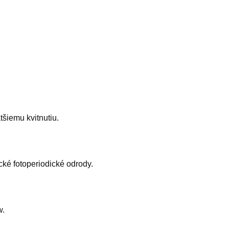
tšiemu kvitnutiu.
cké fotoperiodické odrody.
w.