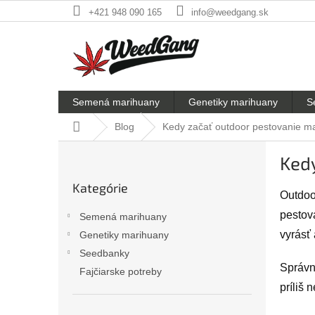
Prejsť
+421 948 090 165
info@weedgang.sk
na
obsah
Semená marihuany
Genetiky marihuany
S
Domov
Blog
Kedy začať outdoor pestovanie m
B
Ked
o
Preskočiť
č
Kategórie
kategórie
n
Outdoo
ý
pestov
Semená marihuany
p
vyrásť 
Genetiky marihuany
a
Seedbanky
n
Správne
e
Fajčiarske potreby
l
príliš 