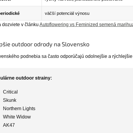
eriodické
väčší potenciál výnosu
a dozviete v článku
Autoflowering vs Feminized semená marihu
pšie outdoor odrody na Slovensko
venského podnebia sa často odporúčajú odolnejšie a rýchlejšie 
ulárne outdoor strainy:
Critical
Skunk
Northern Lights
White Widow
AK47