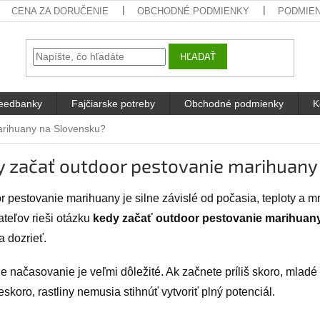
CENA ZA DORUČENIE
OBCHODNÉ PODMIENKY
PODMIE
HĽADAŤ
eedbanky
Fajčiarske potreby
Obchodné podmienky
K
arihuany na Slovensku?
y začať outdoor pestovanie marihuany
r pestovanie marihuany je silne závislé od počasia, teploty a m
ateľov rieši otázku
kedy začať outdoor pestovanie marihuan
a dozrieť.
 načasovanie je veľmi dôležité. Ak začnete príliš skoro, mladé 
neskoro, rastliny nemusia stihnúť vytvoriť plný potenciál.