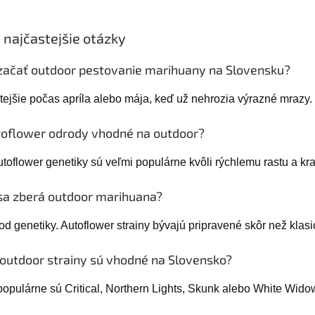
 najčastejšie otázky
začať outdoor pestovanie marihuany na Slovensku?
tejšie počas apríla alebo mája, keď už nehrozia výrazné mrazy.
toflower odrody vhodné na outdoor?
toflower genetiky sú veľmi populárne kvôli rýchlemu rastu a kra
sa zberá outdoor marihuana?
od genetiky. Autoflower strainy bývajú pripravené skôr než klasi
 outdoor strainy sú vhodné na Slovensko?
populárne sú Critical, Northern Lights, Skunk alebo White Wido