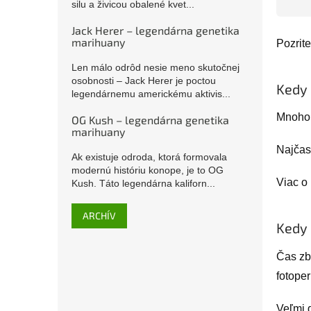
silu a živicou obalené kvet...
Jack Herer – legendárna genetika
marihuany
Pozrite
Len málo odrôd nesie meno skutočnej
osobnosti – Jack Herer je poctou
Kedy 
legendárnemu americkému aktivis...
Mnoho 
OG Kush – legendárna genetika
marihuany
Najčast
Ak existuje odroda, ktorá formovala
modernú históriu konope, je to OG
Viac o
Kush. Táto legendárna kaliforn...
ARCHÍV
Kedy 
Čas zb
fotoper
Veľmi 