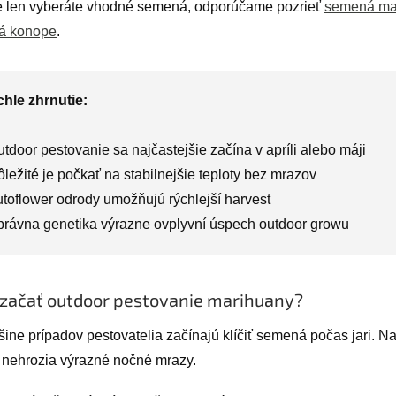
e len vyberáte vhodné semená, odporúčame pozrieť
semená ma
á konope
.
hle zhrnutie:
utdoor pestovanie sa najčastejšie začína v apríli alebo máji
ôležité je počkať na stabilnejšie teploty bez mrazov
utoflower odrody umožňujú rýchlejší harvest
právna genetika výrazne ovplyvní úspech outdoor growu
začať outdoor pestovanie marihuany?
ine prípadov pestovatelia začínajú klíčiť semená počas jari. Na
 nehrozia výrazné nočné mrazy.