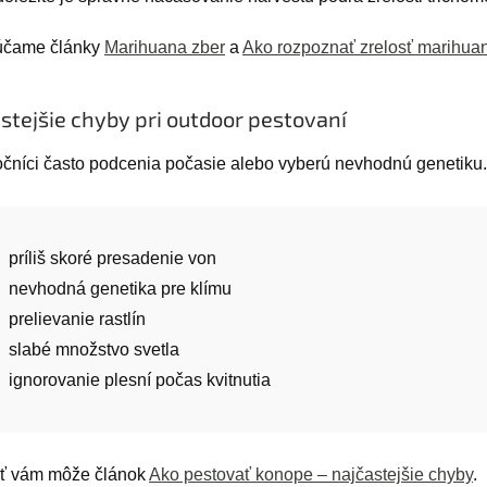
účame články
Marihuana zber
a
Ako rozpoznať zrelosť marihua
stejšie chyby pri outdoor pestovaní
očníci často podcenia počasie alebo vyberú nevhodnú genetiku.
príliš skoré presadenie von
nevhodná genetika pre klímu
prelievanie rastlín
slabé množstvo svetla
ignorovanie plesní počas kvitnutia
ť vám môže článok
Ako pestovať konope – najčastejšie chyby
.