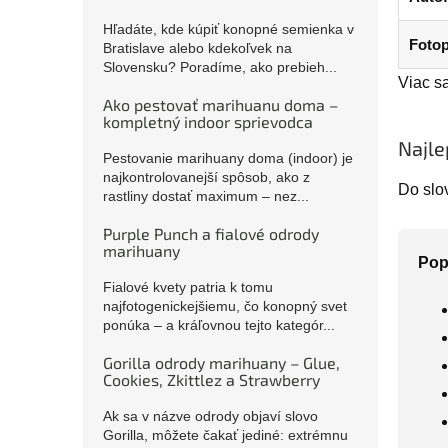
Hľadáte, kde kúpiť konopné semienka v
Fotop
Bratislave alebo kdekoľvek na
Slovensku? Poradíme, ako prebieh...
Viac s
Ako pestovať marihuanu doma –
kompletný indoor sprievodca
Najle
Pestovanie marihuany doma (indoor) je
najkontrolovanejší spôsob, ako z
Do slo
rastliny dostať maximum – nez...
Purple Punch a fialové odrody
marihuany
Pop
Fialové kvety patria k tomu
najfotogenickejšiemu, čo konopný svet
ponúka – a kráľovnou tejto kategór...
Gorilla odrody marihuany – Glue,
Cookies, Zkittlez a Strawberry
Ak sa v názve odrody objaví slovo
Gorilla, môžete čakať jediné: extrémnu