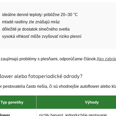
ideálne denné teploty: približne 20–30 °C
mladé rastliny zle znášajú mráz
dôležité je dostatok slnečného svetla
vysoká vlhkosť môže zvyšovať riziko plesní
 zaujímajú problémy s plesňami, odporúčame článok
Ako zabrán
lower alebo fotoperiodické odrody?
 pestovatelia často riešia, či sú vhodnejšie autoflower alebo kl
Typ genetiky
Výhody
lower
rýchly harvest, jednoduchšie pestovanie