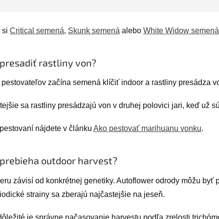
 si
Critical semená
,
Skunk semená
alebo
White Widow semená
presadiť rastliny von?
pestovateľov začína semená klíčiť indoor a rastliny presádza vo
ejšie sa rastliny presádzajú von v druhej polovici jari, keď už sú
 pestovaní nájdete v článku
Ako pestovať marihuanu vonku
.
prebieha outdoor harvest?
eru závisí od konkrétnej genetiky. Autoflower odrody môžu byť p
iodické strainy sa zberajú najčastejšie na jeseň.
dôležité je správne načasovanie harvestu podľa zrelosti trichóm