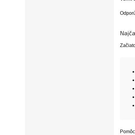
Odpor
Najča
Začiat
Pomôc