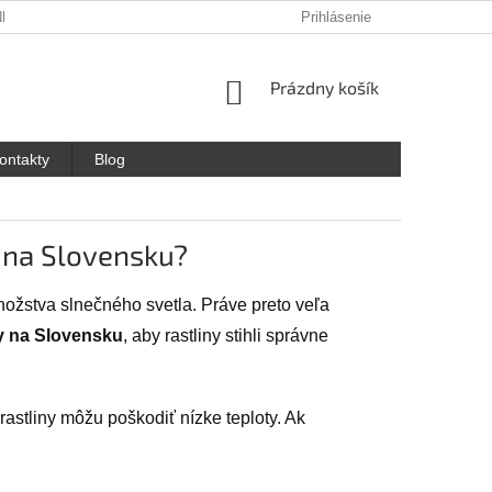
NKY OCHRANY OSOBNÝCH ÚDAJOV
Prihlásenie
NÁKUPNÝ
Prázdny košík
KOŠÍK
ontakty
Blog
 na Slovensku?
nožstva slnečného svetla. Práve preto veľa
y na Slovensku
, aby rastliny stihli správne
rastliny môžu poškodiť nízke teploty. Ak