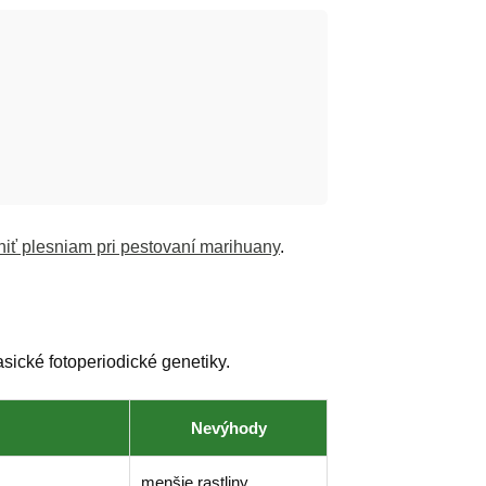
iť plesniam pri pestovaní marihuany
.
asické fotoperiodické genetiky.
Nevýhody
menšie rastliny