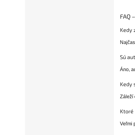
FAQ –
Kedy 
Najčas
Sú au
Áno, au
Kedy 
Záleží 
Ktoré
Veľmi 