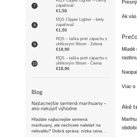
RQS Clipper Lighter – čierny
Presný 
zapaľovač
€1,50
Ak vás
RQS Clipper Lighter – biely
zapaľovač
€1,50
Prečo
RQS – taška proti zápachu s
uhlíkovým filtrom - Zelená
Mladé r
€18,90
rastlin
RQS – taška proti zápachu s
uhlíkovým filtrom - Čierna
€18,90
Naopak
Viac o 
Blog
Najlacnejšie semená marihuany –
Aké t
ako nakúpiť výhodne
Marihua
Hľadáte najlacnejšie semená
marihuany, ale nechcete naletieť na
obdobi
nekvalitu? Dobrá správa: nízka cena ...