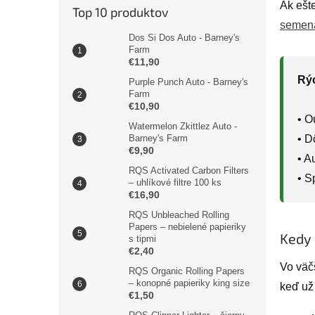
Ak ešt
Top 10 produktov
semen
Dos Si Dos Auto - Barney's
Farm
€11,90
Rýc
Purple Punch Auto - Barney's
Farm
€10,90
• O
Watermelon Zkittlez Auto -
• D
Barney's Farm
€9,90
• A
RQS Activated Carbon Filters
• S
– uhlíkové filtre 100 ks
€16,90
RQS Unbleached Rolling
Papers – nebielené papieriky
Kedy 
s tipmi
€2,40
Vo väčš
RQS Organic Rolling Papers
– konopné papieriky king size
keď už
€1,50