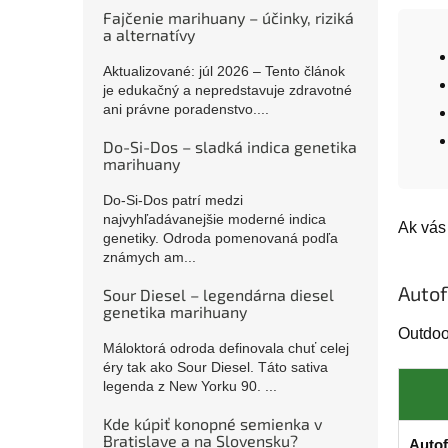
Fajčenie marihuany – účinky, riziká
a alternatívy
Aktualizované: júl 2026 – Tento článok
je edukačný a nepredstavuje zdravotné
ani právne poradenstvo....
Do-Si-Dos – sladká indica genetika
marihuany
Do-Si-Dos patrí medzi
najvyhľadávanejšie moderné indica
Ak vás
genetiky. Odroda pomenovaná podľa
známych am...
Autof
Sour Diesel – legendárna diesel
genetika marihuany
Outdoor
Máloktorá odroda definovala chuť celej
éry tak ako Sour Diesel. Táto sativa
legenda z New Yorku 90. ...
Kde kúpiť konopné semienka v
Bratislave a na Slovensku?
Autof