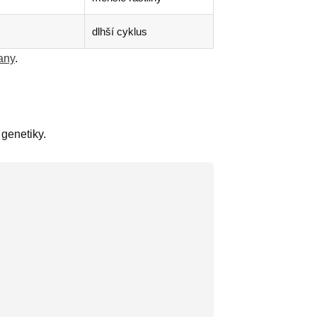
dlhší cyklus
any
.
genetiky.