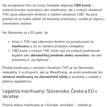
Na európskom trhu sa čoraz častejšie objavujú
CBD kvety
–
sušené konope vyzerajúce ako marihuana, ale s nízkym obsahom
THC (pod zákonným limitom) a vyšším obsahom CBD. Na prvý
pohľad ich je ťažké odlíšiť od klasickej marihuany, rozdiel je najmä v
chemickom zložení.
Na Slovensku aj v EÚ platí, že:
kvety s THC nad zákonným limitom sú považované za
marihuanu
a sú vo väčšine prípadov nelegálne,
CBD kvety s nízkym THC môžu byť za určitých podmienok
legálne ako
zberateľský predmet alebo surovina
, nie ako
potravina či „na fajčenie“.
Predaj marihuany s vysokým obsahom THC je na Slovensku
nelegálny. V e-shopoch, ako je WeedGang, sa preto predávajú len
semená marihuany na zberateľské účely
a produkty v súlade s
platnou legislatívou.
Legalita marihuany: Slovensko, Česko a EÚ v
skratke
Právny status marihuany je v Európe „mozaika“ – niekde je