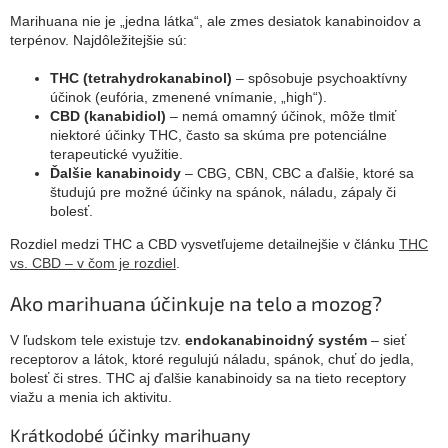
Marihuana nie je „jedna látka“, ale zmes desiatok kanabinoidov a
terpénov. Najdôležitejšie sú:
THC (tetrahydrokanabinol)
– spôsobuje psychoaktívny
účinok (eufória, zmenené vnímanie, „high“).
CBD (kanabidiol)
– nemá omamný účinok, môže tlmiť
niektoré účinky THC, často sa skúma pre potenciálne
terapeutické využitie.
Ďalšie kanabinoidy
– CBG, CBN, CBC a ďalšie, ktoré sa
študujú pre možné účinky na spánok, náladu, zápaly či
bolesť.
Rozdiel medzi THC a CBD vysvetľujeme detailnejšie v článku
THC
vs. CBD – v čom je rozdiel
.
Ako marihuana účinkuje na telo a mozog?
V ľudskom tele existuje tzv.
endokanabinoidný systém
– sieť
receptorov a látok, ktoré regulujú náladu, spánok, chuť do jedla,
bolesť či stres. THC aj ďalšie kanabinoidy sa na tieto receptory
viažu a menia ich aktivitu.
Krátkodobé účinky marihuany