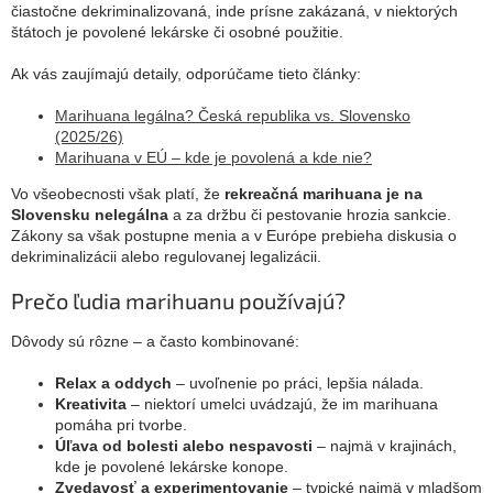
čiastočne dekriminalizovaná, inde prísne zakázaná, v niektorých
štátoch je povolené lekárske či osobné použitie.
Ak vás zaujímajú detaily, odporúčame tieto články:
Marihuana legálna? Česká republika vs. Slovensko
(2025/26)
Marihuana v EÚ – kde je povolená a kde nie?
Vo všeobecnosti však platí, že
rekreačná marihuana je na
Slovensku nelegálna
a za držbu či pestovanie hrozia sankcie.
Zákony sa však postupne menia a v Európe prebieha diskusia o
dekriminalizácii alebo regulovanej legalizácii.
Prečo ľudia marihuanu používajú?
Dôvody sú rôzne – a často kombinované:
Relax a oddych
– uvoľnenie po práci, lepšia nálada.
Kreativita
– niektorí umelci uvádzajú, že im marihuana
pomáha pri tvorbe.
Úľava od bolesti alebo nespavosti
– najmä v krajinách,
kde je povolené lekárske konope.
Zvedavosť a experimentovanie
– typické najmä v mladšom