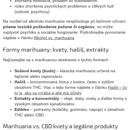
zhoršená motivácia, problém so sústredením
riziko zhoršenia psychických problémov u citlivých ľudí
(úzkosti, psychózy)
Na rozdiel od alkoholu marihuana nespôsobuje pri bežnom užívaní
priame toxické poškodenie pečene či orgánov
, no môže
ovplyvniť psychiku a sociálne fungovanie. Podrobnejšie porovnanie
nájdete v článku
Alkohol vs. marihuana
.
Formy marihuany: kvety, hašiš, extrakty
Najčastejšie sa s marihuanou stretneme v týchto formách:
Sušené kvety (buds)
– klasická marihuana určená na
fajčenie alebo vaporizáciu.
Hašiš
– koncentrovaná živica z kvetov, často s vyšším
obsahom THC. Viac o tejto forme nájdete v článku
Hašiš – čo
to je, ako sa vyrába a aké má účinky
.
Extrakty a koncentráty
– oleje, daby, vosky a ďalšie formy s
vysokým obsahom kanabinoidov.
Edibles
– potraviny (koláčiky, gummies, nápoje) s obsahom
THC alebo CBD.
Marihuana vs. CBD kvety a legálne produkty