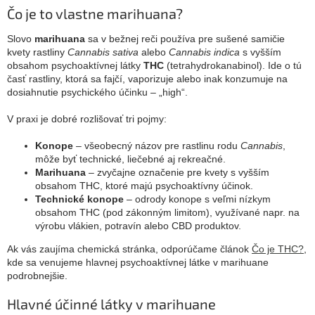
Čo je to vlastne marihuana?
Slovo
marihuana
sa v bežnej reči používa pre sušené samičie
kvety rastliny
Cannabis sativa
alebo
Cannabis indica
s vyšším
obsahom psychoaktívnej látky
THC
(tetrahydrokanabinol). Ide o tú
časť rastliny, ktorá sa fajčí, vaporizuje alebo inak konzumuje na
dosiahnutie psychického účinku – „high“.
V praxi je dobré rozlišovať tri pojmy:
Konope
– všeobecný názov pre rastlinu rodu
Cannabis
,
môže byť technické, liečebné aj rekreačné.
Marihuana
– zvyčajne označenie pre kvety s vyšším
obsahom THC, ktoré majú psychoaktívny účinok.
Technické konope
– odrody konope s veľmi nízkym
obsahom THC (pod zákonným limitom), využívané napr. na
výrobu vlákien, potravín alebo CBD produktov.
Ak vás zaujíma chemická stránka, odporúčame článok
Čo je THC?
,
kde sa venujeme hlavnej psychoaktívnej látke v marihuane
podrobnejšie.
Hlavné účinné látky v marihuane