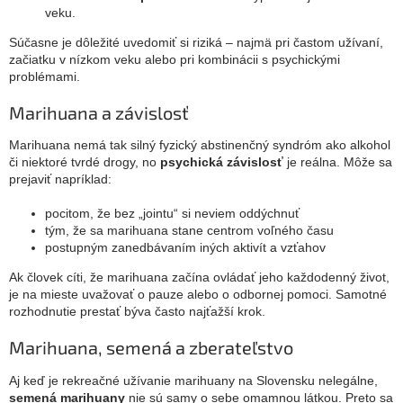
veku.
Súčasne je dôležité uvedomiť si riziká – najmä pri častom užívaní,
začiatku v nízkom veku alebo pri kombinácii s psychickými
problémami.
Marihuana a závislosť
Marihuana nemá tak silný fyzický abstinenčný syndróm ako alkohol
či niektoré tvrdé drogy, no
psychická závislosť
je reálna. Môže sa
prejaviť napríklad:
pocitom, že bez „jointu“ si neviem oddýchnuť
tým, že sa marihuana stane centrom voľného času
postupným zanedbávaním iných aktivít a vzťahov
Ak človek cíti, že marihuana začína ovládať jeho každodenný život,
je na mieste uvažovať o pauze alebo o odbornej pomoci. Samotné
rozhodnutie prestať býva často najťažší krok.
Marihuana, semená a zberateľstvo
Aj keď je rekreačné užívanie marihuany na Slovensku nelegálne,
semená marihuany
nie sú samy o sebe omamnou látkou. Preto sa