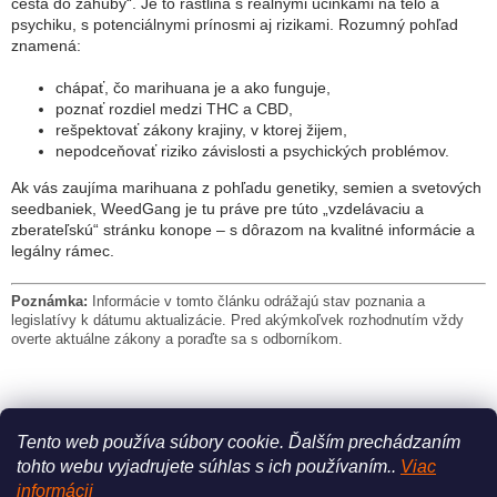
cesta do záhuby“. Je to rastlina s reálnymi účinkami na telo a
psychiku, s potenciálnymi prínosmi aj rizikami. Rozumný pohľad
znamená:
chápať, čo marihuana je a ako funguje,
poznať rozdiel medzi THC a CBD,
rešpektovať zákony krajiny, v ktorej žijem,
nepodceňovať riziko závislosti a psychických problémov.
Ak vás zaujíma marihuana z pohľadu genetiky, semien a svetových
seedbaniek, WeedGang je tu práve pre túto „vzdelávaciu a
zberateľskú“ stránku konope – s dôrazom na kvalitné informácie a
legálny rámec.
Poznámka:
Informácie v tomto článku odrážajú stav poznania a
legislatívy k dátumu aktualizácie. Pred akýmkoľvek rozhodnutím vždy
overte aktuálne zákony a poraďte sa s odborníkom.
PREDCHÁDZAJÚCI ČLÁNOK
ĎALŠÍ ČLÁNOK
Tento web používa súbory cookie.
Ďalším prechádzaním
tohto webu vyjadrujete súhlas s ich používaním..
Viac
Z
informácii