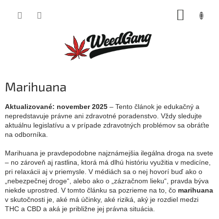
Prejsť
NÁKUP
na
obsah
KOŠÍK
Marihuana
Aktualizované: november 2025
– Tento článok je edukačný a
nepredstavuje právne ani zdravotné poradenstvo. Vždy sledujte
aktuálnu legislatívu a v prípade zdravotných problémov sa obráťte
na odborníka.
Marihuana je pravdepodobne najznámejšia ilegálna droga na svete
– no zároveň aj rastlina, ktorá má dlhú históriu využitia v medicíne,
pri relaxácii aj v priemysle. V médiách sa o nej hovorí buď ako o
„nebezpečnej droge“, alebo ako o „zázračnom lieku“, pravda býva
niekde uprostred. V tomto článku sa pozrieme na to, čo
marihuana
v skutočnosti je, aké má účinky, aké riziká, aký je rozdiel medzi
THC a CBD a aká je približne jej právna situácia.