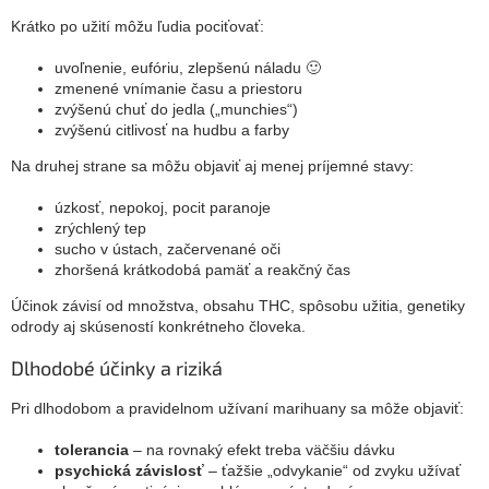
Krátko po užití môžu ľudia pociťovať:
uvoľnenie, eufóriu, zlepšenú náladu 🙂
zmenené vnímanie času a priestoru
zvýšenú chuť do jedla („munchies“)
zvýšenú citlivosť na hudbu a farby
Na druhej strane sa môžu objaviť aj menej príjemné stavy:
úzkosť, nepokoj, pocit paranoje
zrýchlený tep
sucho v ústach, začervenané oči
zhoršená krátkodobá pamäť a reakčný čas
Účinok závisí od množstva, obsahu THC, spôsobu užitia, genetiky
odrody aj skúseností konkrétneho človeka.
Dlhodobé účinky a riziká
Pri dlhodobom a pravidelnom užívaní marihuany sa môže objaviť:
tolerancia
– na rovnaký efekt treba väčšiu dávku
psychická závislosť
– ťažšie „odvykanie“ od zvyku užívať