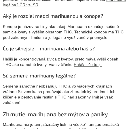
legálna? ČR vs. SR
.
Aký je rozdiel medzi marihuanou a konope?
Konope je názov rastliny ako takej. Marihuana označuje sušené
samičie kvety s vyšším obsahom THC. Technické konope má THC
pod zákonným limitom a je legálne využívané v priemysle.
Čo je silnejšie – marihuana alebo hašiš?
Hašiš je koncentrovaná živica z kvetov, preto máva vyšší obsah
THC ako samotné kvety. Viac v článku
Hašiš – čo to je
.
Sú semená marihuany legálne?
Semená samotné neobsahujú THC a vo viacerých krajinách
vrátane Slovenska sa predávajú ako zberateľský predmet. Ich
klíčenie a pestovanie rastlín s THC nad zákonný limit je však
zakázané.
Zhrnutie: marihuana bez mýtov a paniky
Marihuana nie je ani „zázračný liek na všetko“, ani „automatická