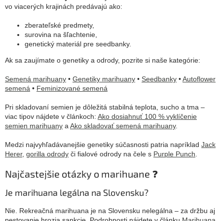
vo viacerých krajinách predávajú ako:
zberateľské predmety,
surovina na šľachtenie,
genetický materiál pre seedbanky.
Ak sa zaujímate o genetiky a odrody, pozrite si naše kategórie:
Semená marihuany
•
Genetiky marihuany
•
Seedbanky
•
Autoflower
semená
•
Feminizované semená
Pri skladovaní semien je dôležitá stabilná teplota, sucho a tma –
viac tipov nájdete v článkoch:
Ako dosiahnuť 100 % vyklíčenie
semien marihuany
a
Ako skladovať semená marihuany
.
Medzi najvyhľadávanejšie genetiky súčasnosti patria napríklad
Jack
Herer
,
gorilla odrody
či fialové odrody na čele s
Purple Punch
.
Najčastejšie otázky o marihuane ❓
Je marihuana legálna na Slovensku?
Nie. Rekreačná marihuana je na Slovensku nelegálna – za držbu aj
pestovanie hrozia sankcie. Podrobnosti nájdete v článku
Marihuana