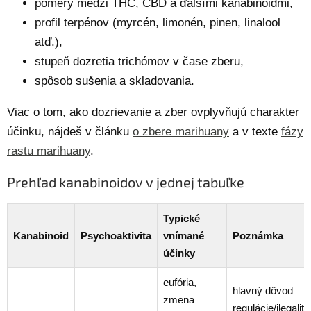
pomery medzi THC, CBD a ďalšími kanabinoidmi,
profil terpénov (myrcén, limonén, pinen, linalool
atď.),
stupeň dozretia trichómov v čase zberu,
spôsob sušenia a skladovania.
Viac o tom, ako dozrievanie a zber ovplyvňujú charakter
účinku, nájdeš v článku
o zbere marihuany
a v texte
fázy
rastu marihuany
.
Prehľad kanabinoidov v jednej tabuľke
Typické
Kanabinoid
Psychoaktivita
vnímané
Poznámka
účinky
eufória,
hlavný dôvod
zmena
regulácie/ilegality