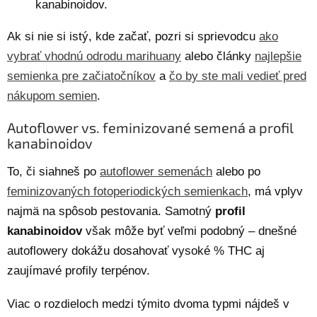
kanabinoidov.
Ak si nie si istý, kde začať, pozri si sprievodcu
ako
vybrať vhodnú odrodu marihuany
alebo články
najlepšie
semienka pre začiatočníkov
a
čo by ste mali vedieť pred
nákupom semien
.
Autoflower vs. feminizované semená a profil
kanabinoidov
To, či siahneš po
autoflower semenách
alebo po
feminizovaných fotoperiodických semienkach
, má vplyv
najmä na spôsob pestovania. Samotný
profil
kanabinoidov
však môže byť veľmi podobný – dnešné
autoflowery dokážu dosahovať vysoké % THC aj
zaujímavé profily terpénov.
Viac o rozdieloch medzi týmito dvoma typmi nájdeš v