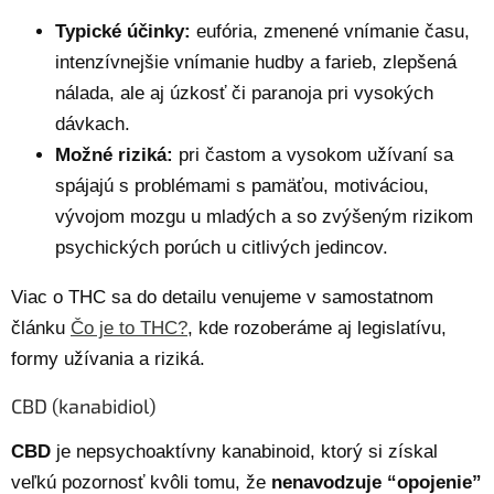
Typické účinky:
eufória, zmenené vnímanie času,
intenzívnejšie vnímanie hudby a farieb, zlepšená
nálada, ale aj úzkosť či paranoja pri vysokých
dávkach.
Možné riziká:
pri častom a vysokom užívaní sa
spájajú s problémami s pamäťou, motiváciou,
vývojom mozgu u mladých a so zvýšeným rizikom
psychických porúch u citlivých jedincov.
Viac o THC sa do detailu venujeme v samostatnom
článku
Čo je to THC?
, kde rozoberáme aj legislatívu,
formy užívania a riziká.
CBD (kanabidiol)
CBD
je nepsychoaktívny kanabinoid, ktorý si získal
veľkú pozornosť kvôli tomu, že
nenavodzuje “opojenie”