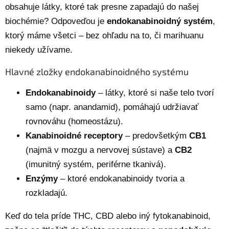
obsahuje látky, ktoré tak presne zapadajú do našej
biochémie? Odpoveďou je
endokanabinoidný systém
,
ktorý máme všetci – bez ohľadu na to, či marihuanu
niekedy užívame.
Hlavné zložky endokanabinoidného systému
Endokanabinoidy
– látky, ktoré si naše telo tvorí
samo (napr. anandamid), pomáhajú udržiavať
rovnováhu (homeostázu).
Kanabinoidné receptory
– predovšetkým
CB1
(najmä v mozgu a nervovej sústave) a
CB2
(imunitný systém, periférne tkanivá).
Enzýmy
– ktoré endokanabinoidy tvoria a
rozkladajú.
Keď do tela príde THC, CBD alebo iný fytokanabinoid,