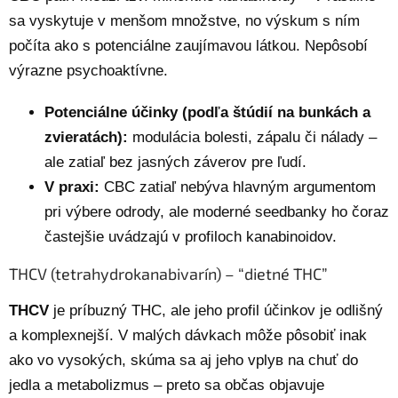
sa vyskytuje v menšom množstve, no výskum s ním
počíta ako s potenciálne zaujímavou látkou. Nepôsobí
výrazne psychoaktívne.
Potenciálne účinky (podľa štúdií na bunkách a
zvieratách):
modulácia bolesti, zápalu či nálady –
ale zatiaľ bez jasných záverov pre ľudí.
V praxi:
CBC zatiaľ nebýva hlavným argumentom
pri výbere odrody, ale moderné seedbanky ho čoraz
častejšie uvádzajú v profiloch kanabinoidov.
THCV (tetrahydrokanabivarín) – “dietné THC”
THCV
je príbuzný THC, ale jeho profil účinkov je odlišný
a komplexnejší. V malých dávkach môže pôsobiť inak
ako vo vysokých, skúma sa aj jeho vplyв na chuť do
jedla a metabolizmus – preto sa občas objavuje