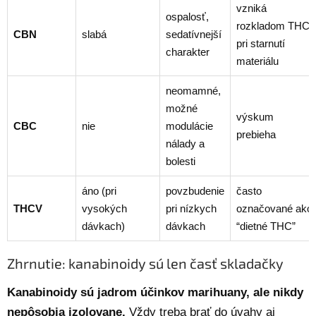
vzniká
ospalosť,
rozkladom THC
CBN
slabá
sedatívnejší
pri starnutí
charakter
materiálu
neomamné,
možné
výskum
CBC
nie
modulácie
prebieha
nálady a
bolesti
áno (pri
povzbudenie
často
THCV
vysokých
pri nízkych
označované ako
dávkach)
dávkach
“dietné THC”
Zhrnutie: kanabinoidy sú len časť skladačky
Kanabinoidy sú jadrom účinkov marihuany, ale nikdy
nepôsobia izolovane.
Vždy treba brať do úvahy aj