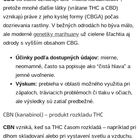
pretože mnohé ďalšie látky (vrátane THC a CBD)
vznikajú práve z jeho kyslej formy (CBGA) počas
dozrievania rastliny. V bežných odrodách ho býva málo,
ale moderné
genetiky marihuany
už cielene šľachtia aj
odrody s vyšším obsahom CBG.
Účinky podľa dostupných údajov:
mierne,
neomamné, často sa popisuje ako “čistá hlava” a
jemné uvoľnenie.
Výskum:
prebieha v oblasti možného využitia pri
zápaloch, tráviacich problémoch či tlaku v očiach,
ale výsledky sú zatiaľ predbežné.
CBN (kanabinol) – produkt rozkladu THC
CBN
vzniká, keď sa THC časom rozkladá – napríklad pri
dlhom skladovaní alebo pri vystavení svetlu a vzduchu.