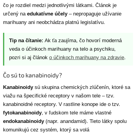
čo je rozdiel medzi jednotlivými látkami. Článok je
určený na
edukatívne účely
– nepropaguje užívanie
marihuany ani neobchádza platnú legislatívu.
Tip na čítanie:
Ak ťa zaujíma, čo hovorí moderná
veda o účinkoch marihuany na telo a psychiku,
pozri si aj článok
o účinkoch marihuany na zdravie
.
Čo sú to kanabinoidy?
Kanabinoidy
sú skupina chemických zlúčenín, ktoré sa
viažu na špecifické receptory v našom tele – tzv.
kanabinoidné receptory. V rastline konope ide o tzv.
fytokanabinoidy
, v ľudskom tele máme vlastné
endokanabinoidy
(napr. anandamid). Tieto látky spolu
komunikujú cez systém, ktorý sa volá