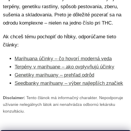
terpény, genetiku rastliny, spôsob pestovania, zberu,
sušenia a skladovania. Preto je dôležité pozerať sa na
odrodu komplexne – nielen na jedno číslo pri THC.
Ak chceš tému pochopiť do hĺbky, odporúčame tieto
články:
Marihuana účinky – čo hovorí moderná veda
Terpény v marihuane – ako ovplyvňujú účinky
Genetiky marihuany – prehľad odrôd
Seedbanky marihuany – výber najlepších značiek
Disclaimer:
Tento článok má informačný charakter. Nepodporuje
užívanie nelegálnych látok ani nenahrádza odbornú lekársku
konzultáciu.