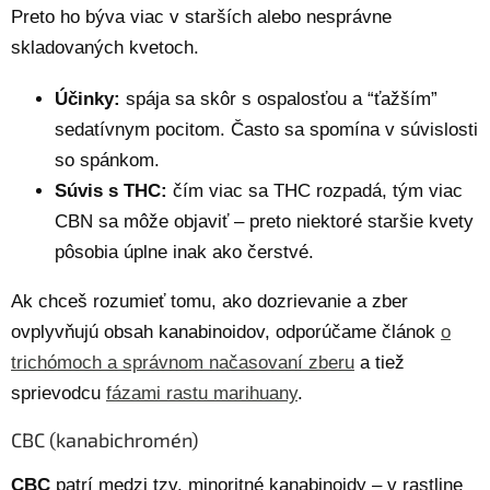
Preto ho býva viac v starších alebo nesprávne
skladovaných kvetoch.
Účinky:
spája sa skôr s ospalosťou a “ťažším”
sedatívnym pocitom. Často sa spomína v súvislosti
so spánkom.
Súvis s THC:
čím viac sa THC rozpadá, tým viac
CBN sa môže objaviť – preto niektoré staršie kvety
pôsobia úplne inak ako čerstvé.
Ak chceš rozumieť tomu, ako dozrievanie a zber
ovplyvňujú obsah kanabinoidov, odporúčame článok
o
trichómoch a správnom načasovaní zberu
a tiež
sprievodcu
fázami rastu marihuany
.
CBC (kanabichromén)
CBC
patrí medzi tzv. minoritné kanabinoidy – v rastline