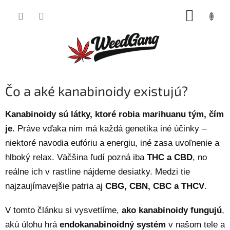
Prejsť
NÁKUP
na
obsah
KOŠÍK
Čo a aké kanabinoidy existujú?
Kanabinoidy sú látky, ktoré robia marihuanu tým, čím
je.
Práve vďaka nim má každá genetika iné účinky –
niektoré navodia eufóriu a energiu, iné zasa uvoľnenie a
hlboký relax. Väčšina ľudí pozná iba
THC a CBD
, no
reálne ich v rastline nájdeme desiatky. Medzi tie
najzaujímavejšie patria aj
CBG, CBN, CBC a THCV
.
V tomto článku si vysvetlíme,
ako kanabinoidy fungujú
,
akú úlohu hrá
endokanabinoidný systém
v našom tele a