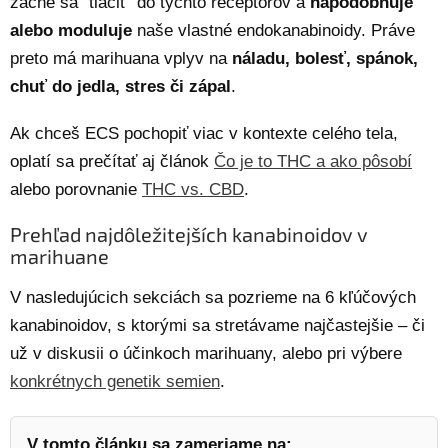
začne sa “tlačiť” do týchto receptorov a
napodobňuje
alebo moduluje
naše vlastné endokanabinoidy. Práve
preto má marihuana vplyv na
náladu, bolesť, spánok,
chuť do jedla, stres či zápal
.
Ak chceš ECS pochopiť viac v kontexte celého tela,
oplatí sa prečítať aj článok
Čo je to THC a ako pôsobí
alebo porovnanie
THC vs. CBD
.
Prehľad najdôležitejších kanabinoidov v
marihuane
V nasledujúcich sekciách sa pozrieme na 6 kľúčových
kanabinoidov, s ktorými sa stretávame najčastejšie – či
už v diskusii o účinkoch marihuany, alebo pri výbere
konkrétnych genetik semien
.
V tomto článku sa zameriame na: