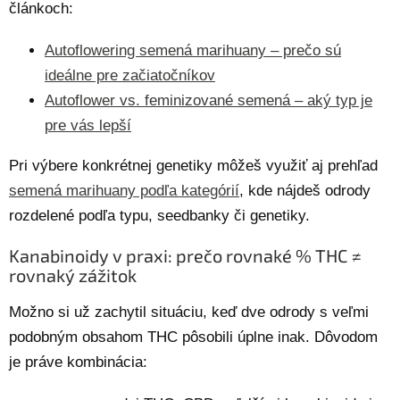
článkoch:
Autoflowering semená marihuany – prečo sú
ideálne pre začiatočníkov
Autoflower vs. feminizované semená – aký typ je
pre vás lepší
Pri výbere konkrétnej genetiky môžeš využiť aj prehľad
semená marihuany podľa kategórií
, kde nájdeš odrody
rozdelené podľa typu, seedbanky či genetiky.
Kanabinoidy v praxi: prečo rovnaké % THC ≠
rovnaký zážitok
Možno si už zachytil situáciu, keď dve odrody s veľmi
podobným obsahom THC pôsobili úplne inak. Dôvodom
je práve kombinácia: