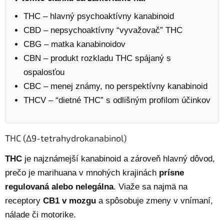
THC – hlavný psychoaktívny kanabinoid
CBD – nepsychoaktívny “vyvažovač” THC
CBG – matka kanabinoidov
CBN – produkt rozkladu THC spájaný s
ospalosťou
CBC – menej známy, no perspektívny kanabinoid
THCV – “dietné THC” s odlišným profilom účinkov
THC (Δ9-tetrahydrokanabinol)
THC
je najznámejší kanabinoid a zároveň hlavný dôvod,
prečo je marihuana v mnohých krajinách
prísne
regulovaná alebo nelegálna
. Viaže sa najmä na
receptory
CB1 v mozgu
a spôsobuje zmeny v vnímaní,
nálade či motorike.