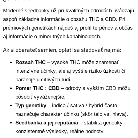
Moderné
seedbanky
už pri kvalitných odrodách uvádzajú
aspoň základné informácie o obsahu THC a CBD. Pri
prémiových genetikách nájdeš aj profil terpénov a občas
aj informácie o minoritných kanabinoidoch.
Ak si zberateľ semien, oplatí sa sledovať najmä:
Rozsah THC
– vysoké THC môže znamenať
intenzívne účinky, ale aj vyššie riziko úzkosti či
paranoje u citlivých ľudí.
Pomer THC : CBD
– odrody s vyšším CBD môžu
pôsobiť vyváženejšie.
Typ genetiky
– indica / sativa / hybrid často
naznačuje charakter účinku (skôr telo vs. hlava).
Seedbanka a jej reputácia
– stabilita genetiky,
konzistentné výsledky, reálne hodnoty