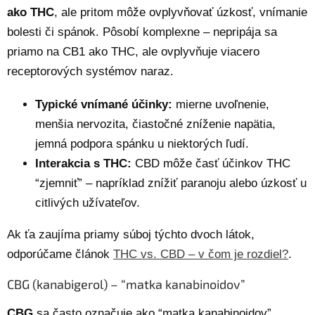
ako THC
, ale pritom môže ovplyvňovať úzkosť, vnímanie
bolesti či spánok. Pôsobí komplexne – nepripája sa
priamo na CB1 ako THC, ale ovplyvňuje viacero
receptorových systémov naraz.
Typické vnímané účinky:
mierne uvoľnenie,
menšia nervozita, čiastočné zníženie napätia,
jemná podpora spánku u niektorých ľudí.
Interakcia s THC:
CBD môže časť účinkov THC
“zjemniť” – napríklad znížiť paranoju alebo úzkosť u
citlivých užívateľov.
Ak ťa zaujíma priamy súboj týchto dvoch látok,
odporúčame článok
THC vs. CBD – v čom je rozdiel?
.
CBG (kanabigerol) – “matka kanabinoidov”
CBG
sa často označuje ako “matka kanabinoidov”,