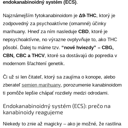
endokanabinoidný systém (ECS)
.
Najznámejším fytokanabinoidom je
Δ9-THC
, ktorý je
zodpovedný za psychoaktívne (omamné) účinky
marihuany. Hneď za ním nasleduje
CBD
, ktoré je
nepsychoaktívne, no výrazne ovplyvňuje to, ako THC
pôsobí. Ďalej tu máme tzv.
“nové hviezdy” – CBG,
CBN, CBC a THCV
, ktoré sa dostávajú do popredia v
modernom šľachtení genetik.
Či už si len čitateľ, ktorý sa zaujíma o konope, alebo
zberateľ
semien marihuany
, porozumenie kanabinoidom
ti pomôže lepšie chápať rozdiely medzi odrodami.
Endokanabinoidný systém (ECS): prečo na
kanabinoidy reagujeme
Niekedy to znie až magicky – ako je možné, že rastlina