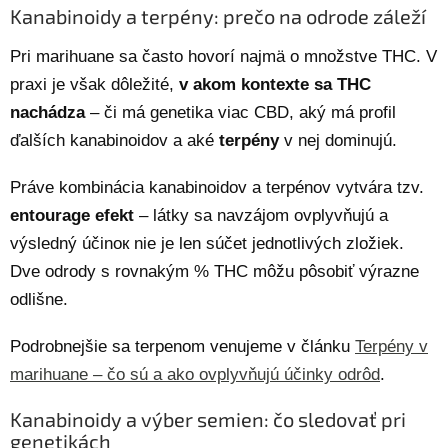
Kanabinoidy a terpény: prečo na odrode záleží
Pri marihuane sa často hovorí najmä o množstve THC. V
praxi je však dôležité,
v akom kontexte sa THC
nachádza
– či má genetika viac CBD, aký má profil
ďalších kanabinoidov a aké
terpény
v nej dominujú.
Práve kombinácia kanabinoidov a terpénov vytvára tzv.
entourage efekt
– látky sa navzájom ovplyvňujú a
výsledný účinок nie je len súčet jednotlivých zložiek.
Dve odrody s rovnakým % THC môžu pôsobiť výrazne
odlišne.
Podrobnejšie sa terpenom venujeme v článku
Terpény v
marihuane – čo sú a ako ovplyvňujú účinky odrôd
.
Kanabinoidy a výber semien: čo sledovať pri
genetikách