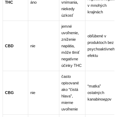
THC
áno
vnímania,
v mnohých
niekedy
krajinách
úzkosť
jemné
uvoľnenie,
obľúbené v
zníženie
produktoch bez
CBD
nie
napätia,
psychoaktívneho
môže tlmiť
efektu
negatívne
účinky THC
často
opisované
“matka”
ako “čistá
CBG
nie
ostatných
hlava”,
kanabinoидov
mierne
uvoľnenie