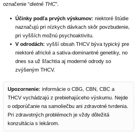
označenie “
dietné THC
”.
Účinky podľa prvých výskumov:
niektoré štúdie
naznačujú pri nízkych dávkach skôr povzbudenie,
pri vyšších možnú psychoaktivitu.
V odrodách:
vyšší obsah THCV býva typický pre
niektoré africké a sativa-dominantné genetiky, no
dnes sa už šľachtia aj moderné odrody so
zvýšeným THCV.
Upozornenie:
informácie o CBG, CBN, CBC a
THCV vychádzajú z prebiehajúceho výskumu. Nejde
o odporúčanie na samoliečbu ani zdravotné tvrdenia.
Pri zdravotných problémoch je vždy dôležitá
konzultácia s lekárom.